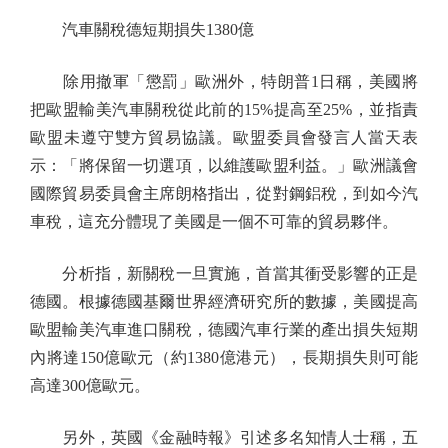
汽車關稅德短期損失1380億
除用撤軍「懲罰」歐洲外，特朗普1日稱，美國將
把歐盟輸美汽車關稅從此前的15%提高至25%，並指責
歐盟未遵守雙方貿易協議。歐盟委員會發言人當天表
示：「將保留一切選項，以維護歐盟利益。」歐洲議會
國際貿易委員會主席朗格指出，從對鋼鋁稅，到如今汽
車稅，這充分體現了美國是一個不可靠的貿易夥伴。
分析指，新關稅一旦實施，首當其衝受影響的正是
德國。根據德國基爾世界經濟研究所的數據，美國提高
歐盟輸美汽車進口關稅，德國汽車行業的產出損失短期
內將達150億歐元（約1380億港元），長期損失則可能
高達300億歐元。
另外，英國《金融時報》引述多名知情人士稱，五