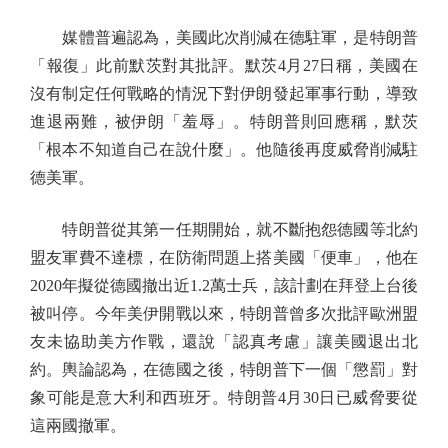
媒體普遍認為，美國此次削減在德駐軍，是特朗普
「報復」此前默茨對其批評。默茨4月27日稱，美國在
沒有制定任何戰略的情況下對伊朗發起軍事行動，導致
進退兩難，被伊朗「羞辱」。特朗普則回應稱，默茨
「根本不知道自己在說什麼」。他隨後再度威脅削減駐
德美軍。
特朗普從其第一任期開始，就不斷抱怨德國等北約
盟友軍費不達標，在防衛問題上搭美國「便車」，他在
2020年擬從德國撤出近1.2萬士兵，該計劃在拜登上台後
被叫停。今年美伊開戰以來，特朗普曾多次批評歐洲盟
友未協助美方作戰，還說「認真考慮」讓美國退出北
約。輿論認為，在德國之後，特朗普下一個「懲罰」對
象可能是意大利和西班牙。特朗普4月30日已威脅要從
這兩國撤軍。