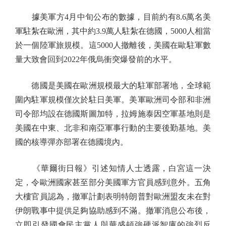
據美軍方4月中旬公布的數據，目前約有8.6萬名美
軍駐紮在歐洲，其中約3.9萬人駐紮在德國，5000人相當
於一個陸軍旅規模。這5000人撤離後，美國在歐駐軍數
量大致會回到2022年俄烏衝突爆發前的水平。
德國是美國在歐洲規模最大的駐軍部署地，全球範
圍內駐軍規模僅次於駐日美軍。美軍歐洲司令部和非洲
司令部均設在德國斯圖加特，拉姆施泰因空軍基地則是
美國在中東、北非和南亞軍事行動的主要後勤基地。美
國的核導彈亦部署在德國境內。
《華爾街日報》引述知情人士透露，白宮這一決
定，令歐洲國家甚至部分美國軍方官員感到意外。五角
大樓官員認為，撤軍計劃表明特朗普對歐洲盟友未在對
伊朗戰事中提供足夠協助感到不滿。撤軍消息公布後，
立即引發國會民主黨人與華盛頓強硬派智庫的強烈反