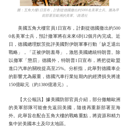
圖：五角大樓1日宣布，計劃從德國撤出約5000名美軍士兵。圖為早
前部署至歐洲的美軍。\路透社
美國五角大樓官員1日宣布，計劃從德國撤出約500
0名美軍士兵，預計撤軍將在未來6到12個月內完成。近
日，德國總理默茨批評美國對伊朗軍事行動「缺乏退出
戰略」，「正被伊朗羞辱」，激怒美國總統特朗普。除
以撤軍「懲罰」德國外，特朗普1日宣布，將把從歐盟
進口汽車的關稅提高至25%。分析指，此舉對德國車企
的影響尤為嚴重，德國汽車行業短期內的經濟損失將達
150億歐元（約1380億港元）。
【大公報訊】據美國防部官員介紹，部分撤離歐洲
的美軍部隊可能會先返回美國，隨後再重新部署至海
外。此舉旨在配合五角大樓的戰略重點，將資源和精力
集中於美國本土及印太地區。