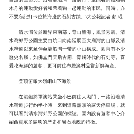
木舟的運動愛好者和帶着狗一起運動的市民。同時，亦
不要忘記打卡位於海邊的石刻古蹟。\大公報記者 顏 琨
清水灣位於新界東南部，背山望海，風景秀麗。清
水灣郊野公園主要由坑口向南延展至大廟灣的山脈及清
水灣道以東延伸至龍蝦灣一帶的小山構成。園內有不少
歷史名勝，如佛堂門天后古廟、青銅時代的石刻等。喜
愛吃海鮮的遊客，更可前往布袋澳村品嘗新鮮海產。
登頂俯瞰大嶺峒山下海景
在港鐵將軍澳站乘坐小巴前往大坳門，一路沿着清
水灣道步行約半小時，來到道路盡頭的露天停車場，就
可以看到清水灣郊野公園的標誌。園內設有遊客中心介
紹西貢眾多島嶼的歷史和岩石地貌的特徵。