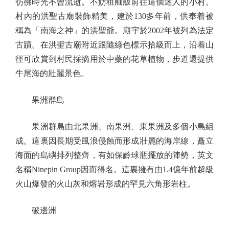
彷彿時光不曾流逝。不妨租舢舨前往這個迷人的小村。
村內的洪聖古廟裝飾精美，建於130多年前，供奉着被
稱為「南海之神」的洪聖爺。廟宇於2002年被列為法定
古蹟。在洪聖古廟附近跟隨綠色標示拾級而上，沿着山
徑可欣賞到村民採摘用於中藥的花草植物，步道還提供
牛尾海的壯麗景色。
果洲群島
果洲群島由北果洲、南果洲、東果洲及多個小島組
成。這裏因長期受風浪侵蝕而形成壯麗的海岸線，矗立
海面的島嶼排列整齊，有如保齡球瓶擺放的陣勢，英文
名稱Ninepin Group因而得名。這裏擁有由1.4億年前超級
火山爆發的火山灰和熔岩形成的罕見六角形岩柱。
破邊洲