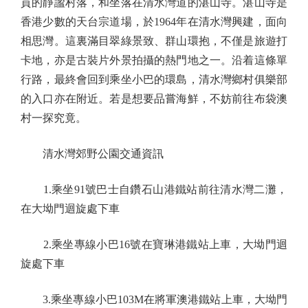
貢的靜謐村落，和坐落在清水灣道的湛山寺。湛山寺是
香港少數的天台宗道場，於1964年在清水灣興建，面向
相思灣。這裏滿目翠綠景致、群山環抱，不僅是旅遊打
卡地，亦是古裝片外景拍攝的熱門地之一。沿着這條單
行路，最終會回到乘坐小巴的環島，清水灣鄉村俱樂部
的入口亦在附近。若是想要品嘗海鮮，不妨前往布袋澳
村一探究竟。
清水灣郊野公園交通資訊
1.乘坐91號巴士自鑽石山港鐵站前往清水灣二灘，
在大坳門迴旋處下車
2.乘坐專線小巴16號在寶琳港鐵站上車，大坳門迴
旋處下車
3.乘坐專線小巴103M在將軍澳港鐵站上車，大坳門