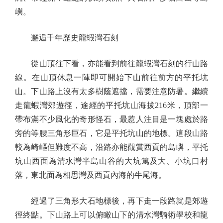
嶼。
邂逅千年歷史龍蝦灣石刻
從山頂往下看，亦能看到前往龍蝦灣石刻的行山路
線。在山頂休息一陣即可開始下山前往前方的平托坑
山。下山路上沒有太多樹蔭遮擋，需要注意防暑。繼續
走龍蝦灣郊遊徑，途經的平托坑山海拔216米，頂部一
帶布滿不少風化的奇形怪石，最惹人注目是一塊處於路
旁的等腰三角形巨石，它是平托坑山的地標。這段山路
較為崎嶇但難度不高，沿路亦能觀賞西貢的島嶼，平托
坑山西面為清水灣半島山谷的大坑篤及大、小坑口村
落，東北面為相思灣及西貢內海的牛尾海。
經過了三角形大石地標後，再下走一段路就是郊遊
徑終點。下山路上可以俯瞰山下的清水灣騎術學校和龍