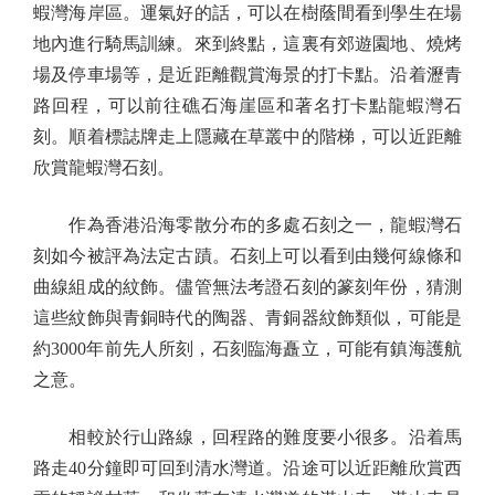
蝦灣海岸區。運氣好的話，可以在樹蔭間看到學生在場
地內進行騎馬訓練。來到終點，這裏有郊遊園地、燒烤
場及停車場等，是近距離觀賞海景的打卡點。沿着瀝青
路回程，可以前往礁石海崖區和著名打卡點龍蝦灣石
刻。順着標誌牌走上隱藏在草叢中的階梯，可以近距離
欣賞龍蝦灣石刻。
作為香港沿海零散分布的多處石刻之一，龍蝦灣石
刻如今被評為法定古蹟。石刻上可以看到由幾何線條和
曲線組成的紋飾。儘管無法考證石刻的篆刻年份，猜測
這些紋飾與青銅時代的陶器、青銅器紋飾類似，可能是
約3000年前先人所刻，石刻臨海矗立，可能有鎮海護航
之意。
相較於行山路線，回程路的難度要小很多。沿着馬
路走40分鐘即可回到清水灣道。沿途可以近距離欣賞西