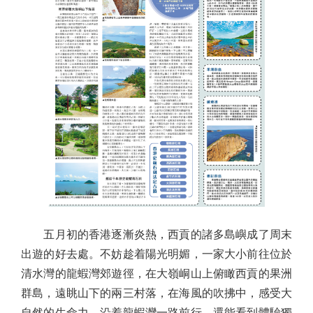
五月初的香港逐漸炎熱，西貢的諸多島嶼成了周末
出遊的好去處。不妨趁着陽光明媚，一家大小前往位於
清水灣的龍蝦灣郊遊徑，在大嶺峒山上俯瞰西貢的果洲
群島，遠眺山下的兩三村落，在海風的吹拂中，感受大
自然的生命力。沿着龍蝦灣一路前行，還能看到體驗獨