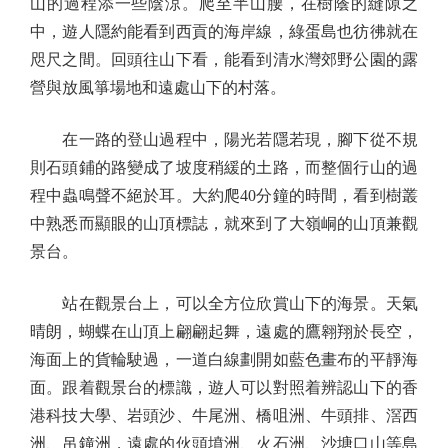
山的過程添一些陰涼。爬至半山腰，在樹蔭的縫隙之
中，遊人隱約能看到西貢的海岸線，綠蛋島也彷彿就在
咫尺之間。回頭往山下看，能看到清水灣郊野公園的露
營與放風箏場地和遠處山下的村落。
在一路的登山過程中，陽光若隱若現，腳下從不規
則石頭鋪的路變成了坡度稍緩的土路，而整個行山的過
程中蟲鳴聲不絕於耳。大約爬40分鐘的時間，看到樹叢
中熟悉而顯眼的山頂標誌，就來到了大嶺峒的山頂兼觀
景台。
站在觀景台上，可以全方位欣賞山下的海景。天氣
晴朗，蝴蝶在山頂上翩翩起舞，遠處的鷹翱翔於長空，
海面上的貨輪駛過，一道白線劃開如藍色畫布的平靜海
面。跟着觀景台的標識，遊人可以對照着辨認山下的香
港科技大學、岩頭沙、牛尾洲、橋咀洲、牛頭排、滘西
洲、吊鐘洲，遠處的伙頭墳洲、火石洲、沙塘口山等島