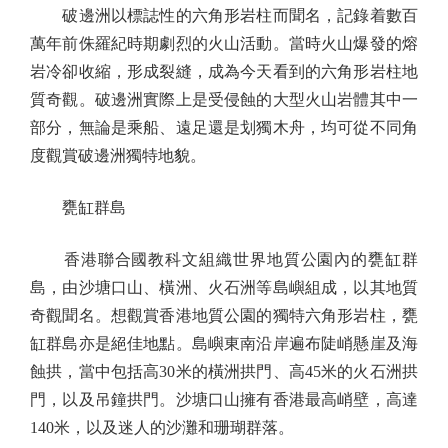
破邊洲以標誌性的六角形岩柱而聞名，記錄着數百
萬年前侏羅紀時期劇烈的火山活動。當時火山爆發的熔
岩冷卻收縮，形成裂縫，成為今天看到的六角形岩柱地
質奇觀。破邊洲實際上是受侵蝕的大型火山岩體其中一
部分，無論是乘船、遠足還是划獨木舟，均可從不同角
度觀賞破邊洲獨特地貌。
甕缸群島
香港聯合國教科文組織世界地質公園內的甕缸群
島，由沙塘口山、橫洲、火石洲等島嶼組成，以其地質
奇觀聞名。想觀賞香港地質公園的獨特六角形岩柱，甕
缸群島亦是絕佳地點。島嶼東南沿岸遍布陡峭懸崖及海
蝕拱，當中包括高30米的橫洲拱門、高45米的火石洲拱
門，以及吊鐘拱門。沙塘口山擁有香港最高峭壁，高達
140米，以及迷人的沙灘和珊瑚群落。