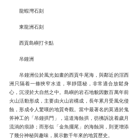
龍蝦灣石刻
東龍洲石刻
西貢島嶼打卡點
吊鐘洲
吊鐘洲位於風光如畫的西貢牛尾海，與鄰近的滘西
洲只隔着一條狹窄水道，寧靜隱秘，非常適合放鬆身
心，沉浸於大自然之中。島嶼的岩石地貌因數百萬年前
火山活動形成，主要由火山岩構成，長年累月受風化侵
蝕，形成令人驚嘆的地質奇觀。當中最著名的莫過於鬼
斧神工的「吊鐘拱門」，這道海蝕拱，彷彿訴說着歲月
流淌的痕跡；而形似「金魚擺尾」的海蝕洞，則更增添
了幾分神秘與趣味，展示數千年來的地質歷史。