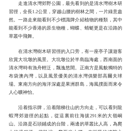
走進清水灣郊野公園，最先看到的是清水灣樹木研
習徑，全長1.2公里，穿越山腰的樹林之間，一片綠意盎
然。一路走來能看到不少標識牌介紹植物的種類，其中
能看到不少香港的原生物種，蝴蝶、蜻蜓更是在沿路的
草叢中飛舞。
在清水灣樹木研習徑的入口旁，有一座亭子讓遊客
欣賞大坑墩的風景。大坑墩位於半島臨海處，西南面的
清水灣時有漁舟輕泛，飄逸悠閒。正南方是風貌獨特的
布袋澳內灣，以及風景優美的清水灣俱樂部高爾夫球
場。東南方向的海洋深處是果洲群島，海風撲面而來令
人心曠神怡。
沿着指示牌，沿着階梯往山的方向走，可以看到龍
蝦灣郊遊徑的起點，從這裏前往海拔291米的大嶺峒
山。沿路是石頭鋪成的台階，兩邊的草叢比人高，為爬