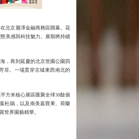
展在北京麗澤金融商務區開幕。花
具生態美感與科技魅力。展期將持續
海，再到延慶的北京世園公園四
芳菲。一場貫穿京城東西南北的
平方米核心展區匯聚全球30餘個
落葉杜鵑，以及南美嘉寶果、荷蘭
賞世界園藝精華。