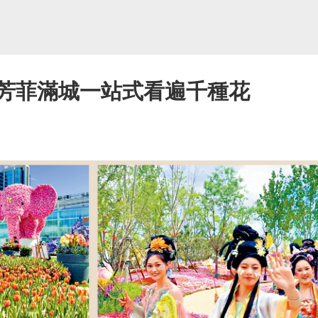
都芳菲滿城一站式看遍千種花