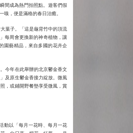
瞬間成為熱門拍照點。遊客們假
一嗅，便是滿格的春日治癒。
片大葉子。「這是龜背竹中的頂流
位」每周會更換新的神奇植物，讓
家的園藝精品，來自多國的花卉企
織。今年在此舉辦的北京鬱金香文
恆」及原生鬱金香接力綻放。微風
拍照，或鋪開野餐墊享受微風，賞
活動以「每月一花時、每月一花