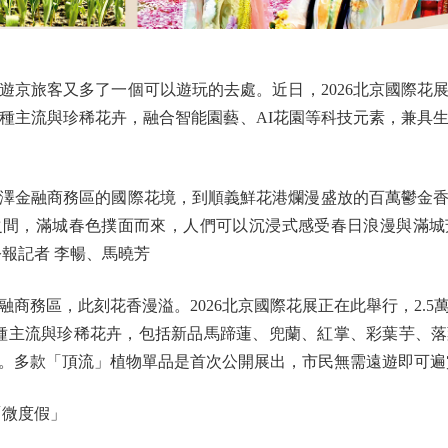
旅客又多了一個可以遊玩的去處。近日，2026北京國際花
0餘種主流與珍稀花卉，融合智能園藝、AI花園等科技元素，兼
金融商務區的國際花境，到順義鮮花港爛漫盛放的百萬鬱金香
之間，滿城春色撲面而來，人們可以沉浸式感受春日浪漫與滿城
報記者 李暢、馬曉芳
務區，此刻花香漫溢。2026北京國際花展正在此舉行，2.5萬
000種主流與珍稀花卉，包括新品馬蹄蓮、兜蘭、紅掌、彩葉芋、
。多款「頂流」植物單品是首次公開展出，市民無需遠遊即可遍
微度假」