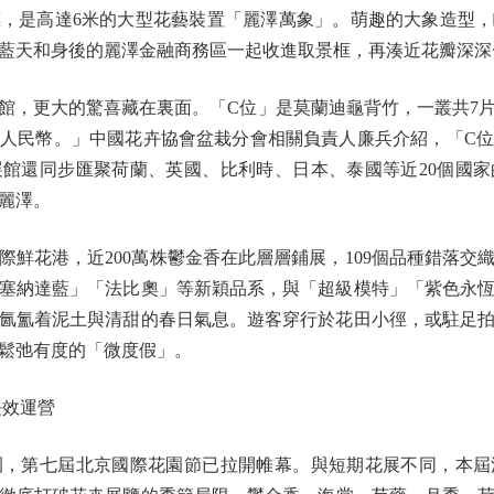
是高達6米的大型花藝裝置「麗澤萬象」。萌趣的大象造型，
藍天和身後的麗澤金融商務區一起收進取景框，再湊近花瓣深深
館，更大的驚喜藏在裏面。「C位」是莫蘭迪龜背竹，一叢共7
元人民幣。」中國花卉協會盆栽分會相關負責人廉兵介紹，「C
館還同步匯聚荷蘭、英國、比利時、日本、泰國等近20個國
麗澤。
花港，近200萬株鬱金香在此層層鋪展，109個品種錯落交
塞納達藍」「法比奧」等新穎品系，與「超級模特」「紫色永
氤氳着泥土與清甜的春日氣息。遊客穿行於花田小徑，或駐足
鬆弛有度的「微度假」。
效運營
第七屆北京國際花園節已拉開帷幕。與短期花展不同，本屆