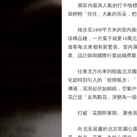
展區內最具人氣的打卡地標，
裝輕輕「扶住」大象的耳朵，把
移步至2400平方米的室內展
珍稀品種，一片葉子就要10萬
遊客每次來都有新驚喜。室內展
業、設計師與國際行業組織齊聚
往東北方向來到順義北京國際鮮
化節特別引入的「狡猾狐步」「
拂過，花浪起伏如錦緞，空氣中
花已從「走馬觀花」演變為一場
打破「花期即展期」 聚焦長
向北至延慶的北京世園公園，