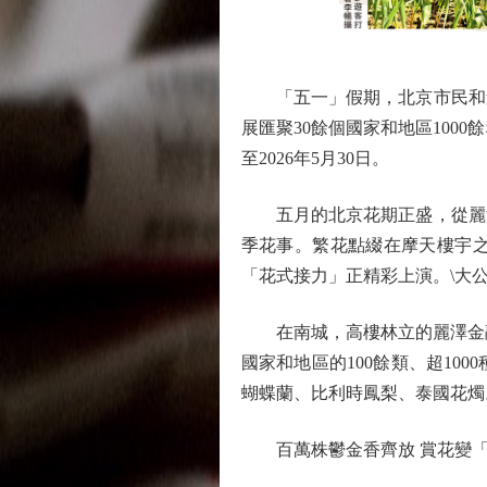
「五一」假期，北京市民和遊京
展匯聚30餘個國家和地區100
至2026年5月30日。
五月的北京花期正盛，從麗澤
季花事。繁花點綴在摩天樓宇
「花式接力」正精彩上演。\大公
在南城，高樓林立的麗澤金融商
國家和地區的100餘類、超1
蝴蝶蘭、比利時鳳梨、泰國花燭
百萬株鬱金香齊放 賞花變「