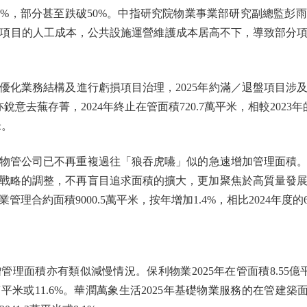
%，部分甚至跌破50%。中指研究院物業事業部研究副總監彭雨
。因着項目的人工成本，公共設施運營維護成本居高不下，導致部分
務結構及進行虧損項目治理，2025年約滿／退盤項目涉及約55
銳意去蕪存菁，2024年終止在管面積720.7萬平米，相較2023年的
米。
公司已不再重複過往「狼吞虎嚥」似的急速增加管理面積。越
戰略的調整，不再盲目追求面積的擴大，更加聚焦於高質量發
管理合約面積9000.5萬平米，按年增加1.4%，相比2024年度
積亦有類似減慢情況。保利物業2025年在管面積8.55億平米，
.6萬平米或11.6%。華潤萬象生活2025年基礎物業服務的在管建築