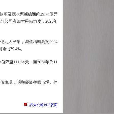
及應收票據總額約29.74億元
，該公司亦加大撥備力度，2025年
6億元人民幣，減值增幅高於2024
達到39.4%。
111.34天，而2024年為11
價表現，明顯優於整體市場。伴
讀大公報PDF版面