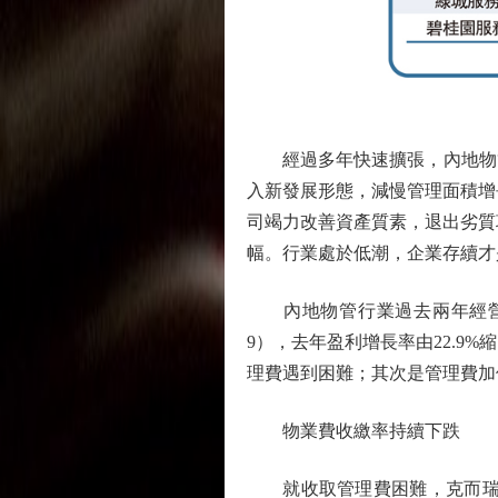
經過多年快速擴張，內地物管
入新發展形態，減慢管理面積增長速
司竭力改善資產質素，退出劣質項
幅。行業處於低潮，企業存續才
內地物管行業過去兩年經營環境
9），去年盈利增長率由22.9%
理費遇到困難；其次是管理費加
物業費收繳率持續下跌
就收取管理費困難，克而瑞物管