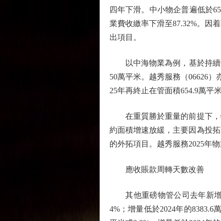
四年下滑。中小物企普遍低於65
業費收繳率下滑至87.32%
出項目。
以中海物業為例，基於持續優化業
50萬平米。越秀服務（06626）亦
25年再終止在管面積654.9萬平
在重質勝於重量的前提下，物管
約面積增速放緩，主要因為投拓
的外拓項目。越秀服務2025年物業
應收賬款周轉天數改善
其他重磅物管公司去年新增管理面
4%；增量低於2024年的8383