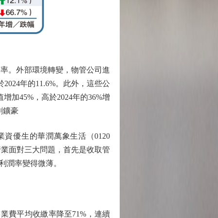
率。外部環境轉變，物管公司進
024年的11.6%。此外，這些公
45%，高於2024年的36%增
劉鑛豪
資優生的華潤萬象生活（0120
現時行業面對三大問題，首先是收取管
利潤率變得微薄。
業費平均收繳率降至71%，連續