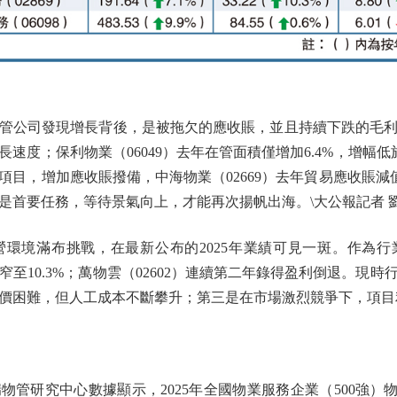
公司發現增長背後，是被拖欠的應收賬，並且持續下跌的毛利
度；保利物業（06049）去年在管面積僅增加6.4%，增幅低於2
目，增加應收賬撥備，中海物業（02669）去年貿易應收賬減值增加
是首要任務，等待景氣向上，才能再次揚帆出海。\大公報記者 
滿布挑戰，在最新公布的2025年業績可見一斑。作為行業
縮窄至10.3%；萬物雲（02602）連續第二年錄得盈利倒退。
價困難，但人工成本不斷攀升；第三是在市場激烈競爭下，項目
研究中心數據顯示，2025年全國物業服務企業（500強）物