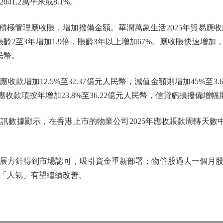
041.2萬平米或8.1%。
管理應收賬，增加撥備金額。華潤萬象生活2025年貿易應收款項
賬齡2至3年增加1.9倍，賬齡3年以上增加67%。應收賬快速增加
民幣。
款增加12.5%至32.37億元人民幣，減值金額則增加45%至3.
應收款項按年增加23.8%至36.22億元人民幣，信貸虧損撥備增幅則
據顯示，在香港上市的物業公司2025年應收賬款周轉天數中值降至
方針得到市場認可，吸引資金重新部署；物管股過去一個月股
「人氣」有望繼續改善。