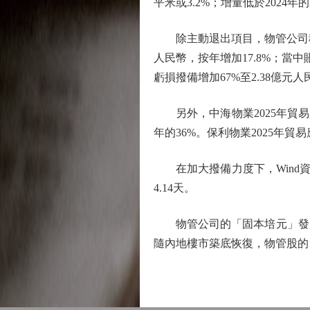
平米或3.2%；增量低於2024年的2
除主動退出項目，物管公司積極
人民幣，按年增加17.8%；當中
虧損撥備增加67%至2.38億元人
另外，中海物業2025年貿易應收
年的36%。保利物業2025年貿易
在加大撥備力度下，Wind資訊數
4.14天。
物管公司的「固本培元」發展
隨內地樓市築底恢復，物管股的