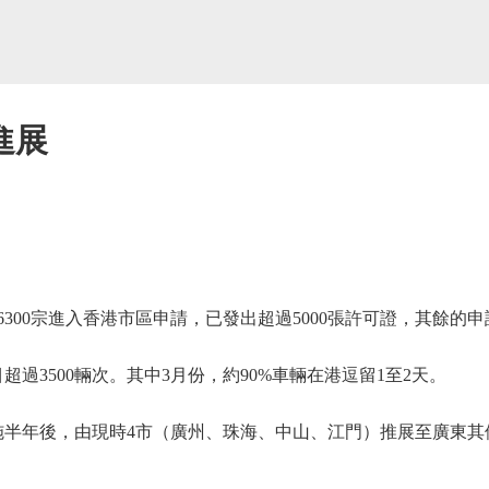
進展
00宗進入香港市區申請，已發出超過5000張許可證，其餘的
3500輛次。其中3月份，約90%車輛在港逗留1至2天。
半年後，由現時4市（廣州、珠海、中山、江門）推展至廣東其