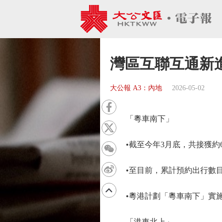
灣區互聯互通新
大公報 A3：內地
2026-05-02
「粵車南下」
•截至今年3月底，共接獲約63
•至目前，累計預約出行數目超過
•粵港計劃「粵車南下」實施
「港車北上」