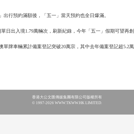
」出行預約滿額後，「五一」當天預約也全日爆滿。
日出入境1.79萬輛次，刷新紀錄，今年「五一」假期可望再
單牌車輛累計備案登記突破20萬宗，其中去年備案登記超5.2
香港大公文匯傳媒集團有限公司版權所有
© 1997-2026 WWW.TKWW.HK LIMITED.