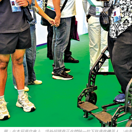
：在本屆廣交會上，境外採購商正在體驗一款下肢康復機器人。\中