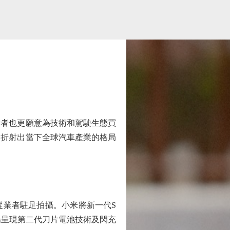
費者也更願意為技術和駕駛生態買
，折射出當下全球汽車產業的格局
業者駐足拍攝。小米將新一代S
場呈現第二代刀片電池技術及閃充