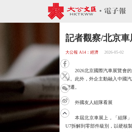
記者觀察/北京
大公報 A14：經濟
2026-05-02
2026北京國際汽車展覽會的
單。此外，外企主動融入中國汽
變遷。
外國友人組隊看展
本屆北京車展上，「組隊」來
U7拆解到零部件級別，以硬核