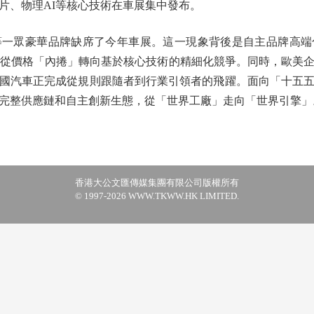
片、物理AI等核心技術在車展集中發布。
眾豪華品牌缺席了今年車展。這一現象背後是自主品牌高端
正從價格「內捲」轉向基於核心技術的精細化競爭。同時，歐美
國汽車正完成從規則跟隨者到行業引領者的飛躍。面向「十五
完整供應鏈和自主創新生態，從「世界工廠」走向「世界引擎」
香港大公文匯傳媒集團有限公司版權所有
© 1997-2026 WWW.TKWW.HK LIMITED.