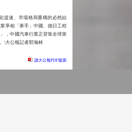
化提速、市場格局重構的必然結
企業爭相「牽手」中國、德日工程
五」，中國汽車行業正背靠全球第
。\大公報記者郭瀚林
讀大公報PDF版面