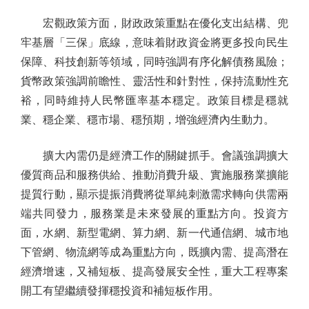
宏觀政策方面，財政政策重點在優化支出結構、兜
牢基層「三保」底線，意味着財政資金將更多投向民生
保障、科技創新等領域，同時強調有序化解債務風險；
貨幣政策強調前瞻性、靈活性和針對性，保持流動性充
裕，同時維持人民幣匯率基本穩定。政策目標是穩就
業、穩企業、穩市場、穩預期，增強經濟內生動力。
擴大內需仍是經濟工作的關鍵抓手。會議強調擴大
優質商品和服務供給、推動消費升級、實施服務業擴能
提質行動，顯示提振消費將從單純刺激需求轉向供需兩
端共同發力，服務業是未來發展的重點方向。投資方
面，水網、新型電網、算力網、新一代通信網、城市地
下管網、物流網等成為重點方向，既擴內需、提高潛在
經濟增速，又補短板、提高發展安全性，重大工程專案
開工有望繼續發揮穩投資和補短板作用。