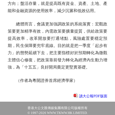
方向；盤活存量，就是提高既有資金、資產、土地、產
能和金融資源的使用效率，減少沉澱和低效佔用。
總體而言，會議更加強調政策的系統落實：宏觀政
策要更加精準有效，內需政策要擴量提質，供給政策要
提高效率，改革開放要打通堵點，風險處置要穩定預
期，民生保障要兜牢底線。目的就是把一季度「起步有
力」的態勢延續下去，把主要指標好於預期轉化為微觀
主體信心修復，把政策靠前發力轉化為經濟內生動力增
強，為「十五五」良好開局奠定更堅實基礎。
（作者為粵開證券首席經濟學家）
讀大公報PDF版面
香港大公文匯傳媒集團有限公司版權所有
© 1997-2026 WWW.TKWW.HK LIMITED.