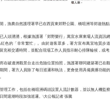
，漁農自然護理署早已在西貢東郊野公園、橋咀洲等郊遊熱點
人頭湧湧，根據漁護署「郊野樂行」萬宜水庫東壩人流資訊網頁
示為紅色的「非常繁忙」。由於遊客眾多，署方宣布萬宜地質步
留充裕交通時間，並配合現場工作人員指示耐心排隊輪候，或考
在破邊洲觀景台走出危險位置拍照，漁護署聯同建築署已在觀
期間，署方人員除了每日巡邏和執法，更會使用具備廣播功能
。
理工作，包括在橋咀洲碼頭設置人流計數器，並以無人機監察
日間退潮時段加強巡邏。\大公報記者 張騰