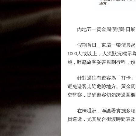
內地五一黃金周假期昨日展開
假期首日，東壩一帶清晨起已
1000人或以上，人流狀況標
施，呼籲旅客妥善規劃行程，預
針對過往有遊客為「打卡」而
避免遊客走近危險地方。黃金周
空監察，提醒遊客切勿跨過圍欄
在橋咀洲，漁護署實施多項管
員巡邏，尤其配合街渡時間表及