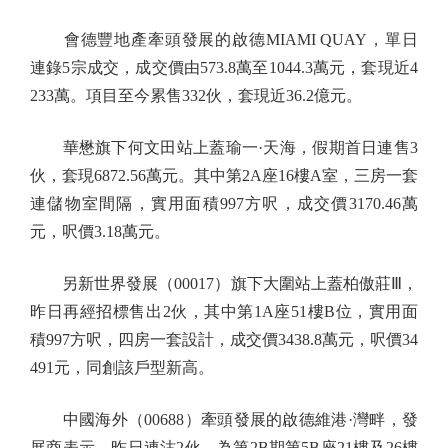
會德豐地產牽頭發展的啟德MIAMI QUAY，單日
連錄5宗成交，成交價由573.8萬至1044.3萬元，套現近4
233萬。項目至今累售332伙，套現近36.2億元。
華懋旗下何文田站上蓋瑜一·天海，假期首日連售3
伙，套現6872.56萬元。其中第2A座16樓A室，三房一套
連儲物室間隔，實用面積997方呎，成交價3170.46萬
元，呎價3.18萬元。
另新世界發展（00017）旗下大圍站上蓋柏傲莊Ⅲ，
昨日再經招標售出2伙，其中第1A座51樓B位，實用面
積997方呎，四房一套設計，成交價3438.8萬元，呎價34
491元，同創該戶型新高。
中國海外（00688）牽頭發展的啟德維港·灣畔，發
展商表示，昨日連沽2伙，為第2B期第5B座21樓及26樓