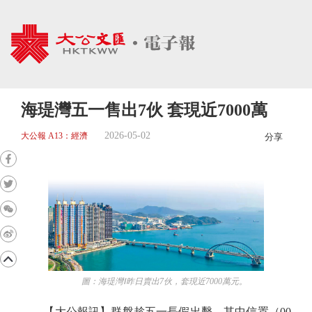
海瑅灣五一售出7伙 套現近7000萬
2026-05-02
大公報 A13：經濟
分享
圖：海瑅灣Ⅰ昨日賣出7伙，套現近7000萬元。
【大公報訊】群盤趁五一長假出擊。其中信置（00