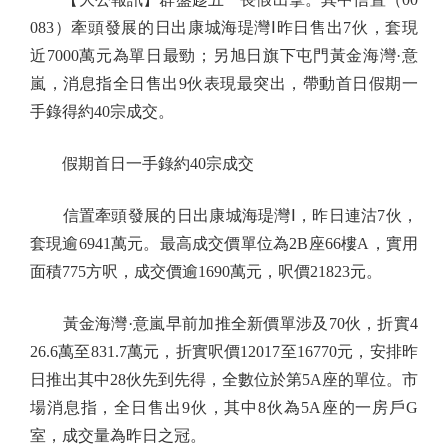
083）牽頭發展的日出康城海瑅灣Ⅰ昨日售出7伙，套現
近7000萬元為單日最勁；另旭日旗下屯門黃金海灣·意
嵐，消息指全日售出9伙表現最突出，帶動首日假期一
手錄得約40宗成交。
假期首日一手錄約40宗成交
信置牽頭發展的日出康城海瑅灣Ⅰ，昨日連沽7伙，
套現逾6941萬元。最高成交價單位為2B座66樓A，實用
面積775方呎，成交價逾1690萬元，呎價21823元。
黃金海灣·意嵐早前加推全新價單涉及70伙，折實4
26.6萬至831.7萬元，折實呎價12017至16770元，安排昨
日推出其中28伙先到先得，全數位於第5A座的單位。市
場消息指，全日售出9伙，其中8伙為5A座的一房戶G
室，成交量為昨日之冠。