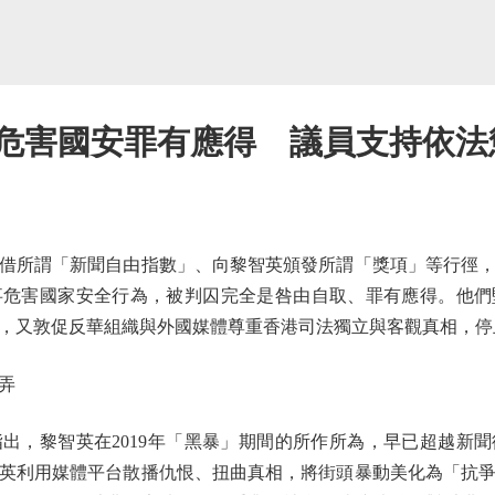
期危害國安罪有應得 議員支持依法
所謂「新聞自由指數」、向黎智英頒發所謂「獎項」等行徑，
事危害國家安全行為，被判囚完全是咎由自取、罪有應得。他們
，又敦促反華組織與外國媒體尊重香港司法獨立與客觀真相，停
弄
，黎智英在2019年「黑暴」期間的所作所為，早已超越新聞
英利用媒體平台散播仇恨、扭曲真相，將街頭暴動美化為「抗