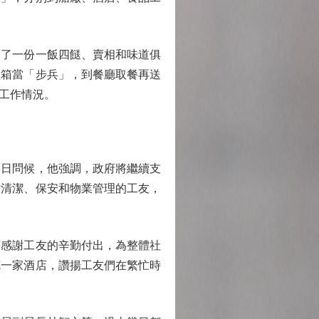
了一份一飯四餸、賣相和味道俱
溫箱當「步兵」，到餐廳取餐再送
工作情況。
日問候，他強調，政府將繼續支
訪清潔、保安和物業管理的工友，
感謝工友的辛勤付出，為整體社
德一家酒店，讚揚工友們在繁忙時