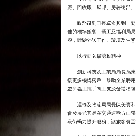
廠、回收廠、屋邨、房署總部、
政務司副司長卓永興到一間船
佳的標準飯餐。勞工及福利局局
餐，體驗外送工作。環境及生態
以行動弘揚勞動精神
創新科技及工業局局長孫東日
援更多機構落戶，鼓勵企業聘用
並與義工攜手向工友派發禮物包
運輸及物流局局長陳美寶和立
會發展尤其是在交通運輸方面帶
段仍竭力提升服務，讓旅客賓至