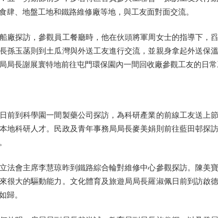
食肆、地盤工地和鐵路維修廠等地，與工友面對面交流。
廠探訪，參觀員工餐廳時，他在伙頭將軍周女士的指導下，舀
長孫玉菡則到土瓜灣與外送工友進行交流，並親身拿起外送保
局局長謝展寰特地前往屯門環保園內一間回收廠參觀工友的日常
前到科學園一間製藥公司探訪，為科研產業的前線工友送上節
本地科研人才。民政及青年事務局局長麥美娟則前往藍田邨探
。
法會主席李慧琼昨到鐵路綜合輪對維修中心參觀探訪。陳美寶
來很大的驅動能力。文化體育及旅遊局局長羅淑佩日前到訪啟
如歸。