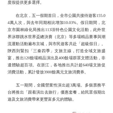
度假提供更多選擇。
在北京，五一假期首日，全市公園共接待遊客155.0
4萬人次，與去年同期相比增加10.03%。假日期間，北
京市園林綠化局推出113項特色公園文化活動，此外世
界泳聯跳水世界盃總決賽（北京）等多場精品賽事與潮
流運動活動遍布京城，與市民遊客共赴「超級假日」。
陝西則緊扣「三秦四季」文旅主線，打造全域文旅盛
宴，推出120餘場精品演出及400餘場群眾文體活動，非
遺體驗超百項。在浙江，各地推出共計超640場文旅促
消費活動，累計發放3900餘萬元文旅消費券。
五一期間，全國營業性演出超3萬場。多個票務平
台將推出「跟着演出去旅行」優惠套餐，給民眾假期出
遊及文旅消費帶來更豐富多元的體驗。