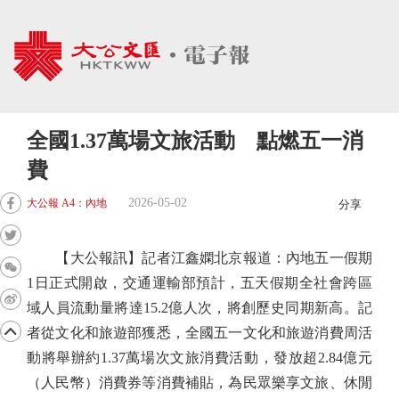
全國1.37萬場文旅活動 點燃五一消
費
2026-05-02
大公報 A4：內地
分享
【大公報訊】記者江鑫嫻北京報道：內地五一假期
1日正式開啟，交通運輸部預計，五天假期全社會跨區
域人員流動量將達15.2億人次，將創歷史同期新高。記
者從文化和旅遊部獲悉，全國五一文化和旅遊消費周活
動將舉辦約1.37萬場次文旅消費活動，發放超2.84億元
（人民幣）消費券等消費補貼，為民眾樂享文旅、休閒