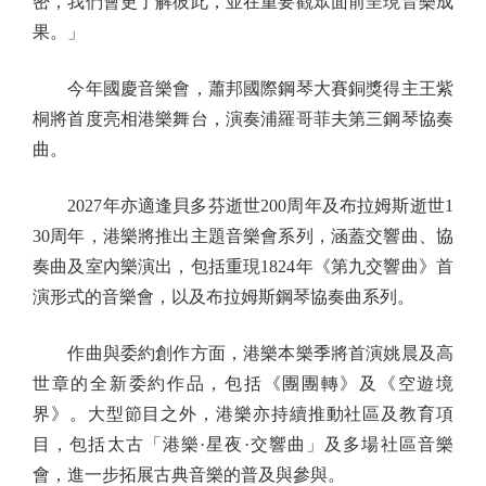
密，我們會更了解彼此，並在重要觀眾面前呈現音樂成
果。」
今年國慶音樂會，蕭邦國際鋼琴大賽銅獎得主王紫
桐將首度亮相港樂舞台，演奏浦羅哥菲夫第三鋼琴協奏
曲。
2027年亦適逢貝多芬逝世200周年及布拉姆斯逝世1
30周年，港樂將推出主題音樂會系列，涵蓋交響曲、協
奏曲及室內樂演出，包括重現1824年《第九交響曲》首
演形式的音樂會，以及布拉姆斯鋼琴協奏曲系列。
作曲與委約創作方面，港樂本樂季將首演姚晨及高
世章的全新委約作品，包括《團團轉》及《空遊境
界》。大型節目之外，港樂亦持續推動社區及教育項
目，包括太古「港樂·星夜·交響曲」及多場社區音樂
會，進一步拓展古典音樂的普及與參與。