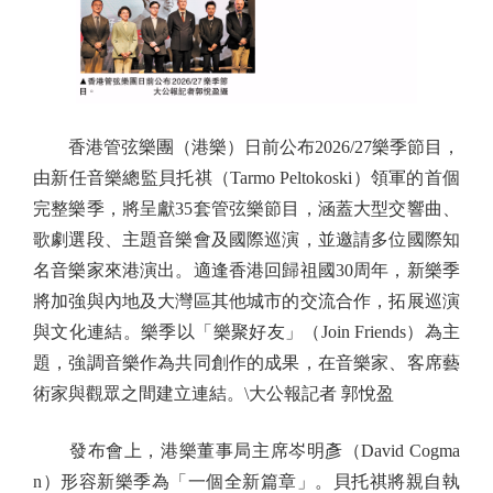
香港管弦樂團（港樂）日前公布2026/27樂季節目，
由新任音樂總監貝托祺（Tarmo Peltokoski）領軍的首個
完整樂季，將呈獻35套管弦樂節目，涵蓋大型交響曲、
歌劇選段、主題音樂會及國際巡演，並邀請多位國際知
名音樂家來港演出。適逢香港回歸祖國30周年，新樂季
將加強與內地及大灣區其他城市的交流合作，拓展巡演
與文化連結。樂季以「樂聚好友」（Join Friends）為主
題，強調音樂作為共同創作的成果，在音樂家、客席藝
術家與觀眾之間建立連結。\大公報記者 郭悅盈
發布會上，港樂董事局主席岑明彥（David Cogma
n）形容新樂季為「一個全新篇章」。貝托祺將親自執