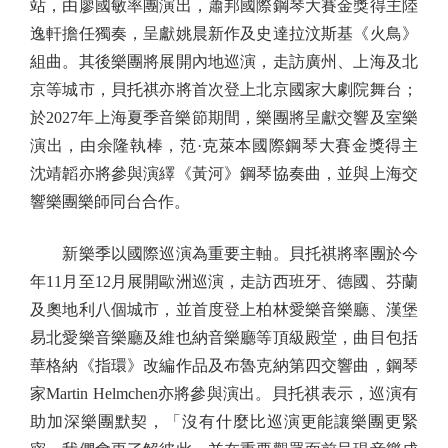
站，由廖國敏率團演出，蕭邦國際鋼琴大賽金獎得主陸
逸軒擔任獨奏，呈獻姚晨新作及史達拉汶斯基《火鳥》
組曲。其後樂團將展開內地巡演，走訪廣州、上海及北
京等城市，貝托祺亦將首次登上北京國家大劇院舞台；
於2027年上海夏季音樂節期間，樂團將呈獻交響及室樂
演出，由余隆執棒，范·克萊本國際鋼琴大賽金獎得主
沈靖韜亦將參與演繹《黃河》鋼琴協奏曲，並與上海交
響樂團樂師同台合作。
新樂季以國際巡演為重要主軸。貝托祺將率團於今
年11月至12月展開歐洲巡演，走訪西班牙、德國、芬蘭
及奧地利八個城市，並首度登上柏林愛樂音樂廳、漢堡
易北愛樂音樂廳及維也納音樂廳等頂級殿堂，曲目包括
華格納《指環》改編作品及布魯克納第四交響曲，鋼琴
家Martin Helmchen亦將參與演出。貝托祺表示，巡演有
助加深樂團默契，「沒有什麼比巡演更能讓樂團更緊