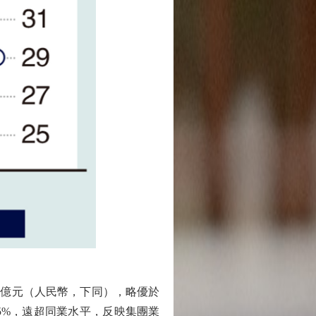
05億元（人民幣，下同），略優於
5%，遠超同業水平，反映集團業