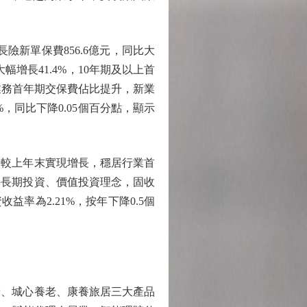
險新單保費856.6億元，同比大
大幅增長41.4%，10年期及以上首
業務首年期交保費佔比提升，新業
，同比下降0.05個百分點，顯示
，較上年末實現增長，穩居行業首
持長期投資、價值投資理念，固收
率為2.21%，按年下降0.5個
、城心養老、康養旅居三大產品