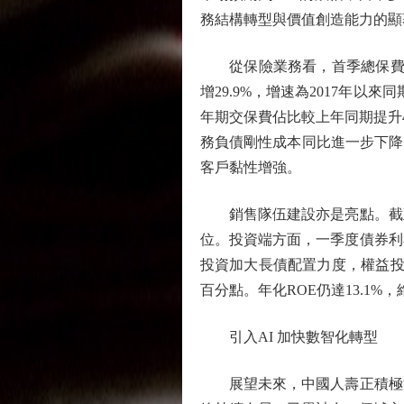
務結構轉型與價值創造能力的顯
從保險業務看，首季總保費收入達
增29.9%，增速為2017年以來
年期交保費佔比較上年同期提升
務負債剛性成本同比進一步下降，
客戶黏性增強。
銷售隊伍建設亦是亮點。截至3
位。投資端方面，一季度債券利
投資加大長債配置力度，權益投資
百分點。年化ROE仍達13.1%
引入AI 加快數智化轉型
展望未來，中國人壽正積極深