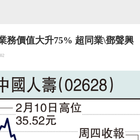
業務價值大升75% 超同業\鄧聲興
-02