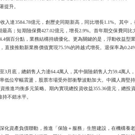
著提升。
3584.78億元，創歷史同期新高，同比增長1.1%。其中，長
同期最高；短期險保費427.02億元，增長2.9%。首年期交保費同比
4.4個百分點，業務結構持續優化。更為關鍵的是，浮動收益型
直接推動新業務價值實現75.5%的跨越式增長。退保率為0.24%
月底，總銷售人力達64.4萬人，其中個險銷售人力59.4萬人
率低位窄幅震盪，股票市場受外部衝擊波動加大。中國人壽堅
推進均衡多元策略。期內實現總投資收益355.36億元，總投資收益
，維持不錯水平。
化資產負債聯動，推進「保險＋服務」生態建設，在機構養老