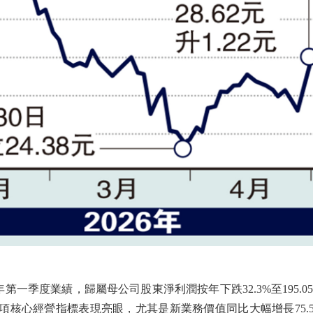
第一季度業績，歸屬母公司股東淨利潤按年下跌32.3%至195.
多項核心經營指標表現亮眼，尤其是新業務價值同比大幅增長75.