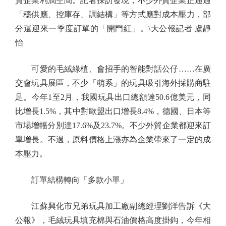
貿企業利潤空間。記者採訪發現，不少外貿企業正通過
「穩供應、控庫存、調結構」等方式應對成本壓力，部
分還迎來一季度訂單的「開門紅」。\大公報記者 盧靜
怡
可愛的毛絨綠植、會招手的智能對話公仔……在廣
交會玩具展區，不少「萌系」的玩具吸引海外採購商駐
足。今年1至2月，我國玩具出口總額達50.6億美元，同
比增長1.5%，其中對歐盟出口增長8.4%，德國、日本等
市場增幅分別達17.6%及23.7%。不少外貿企業都迎來訂
單增長。不過，原料價格上漲亦為企業帶來了一定的成
本壓力。
訂單結構轉向「多款小單」
江蘇興化市兄弟玩具加工廠副總經理劉洋告訴《大
公報》，毛絨玩具填充棉與石油價格高度掛鈎，今年相