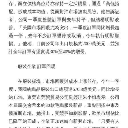
存，而在價格高位時亦保持一定採購量，通過「高低搭
配」形成成本均值，從而對沖市場波動風險。他告訴記
者，公司一季度整體訂單與去年持平，但結構明顯改
善。「美國市場回暖尤為突出，一季度訂單同比增長超
過一倍，去年不少訂單暫停或取消，今年執行明顯順
暢。」他稱，目前公司年出口規模約2000萬美元，並預
計全年訂單有望實現30%至40%的增長。
服裝企業 訂單回暖
在服裝板塊，市場回暖與成本上漲並存。今年一季
度，我國紡織品服裝出口總額達670.8億美元，同比增長
約1.2%。東莞市莞貿貿易公司副經理朱小姐表示，公司
本屆廣交會帶來約80款毛織服裝新品，重點開拓中東及
俄羅斯市場。她指出，受競爭加劇影響，歐美市場佔比
已降至約四成，企業正加速轉向新興市場。「只要有人