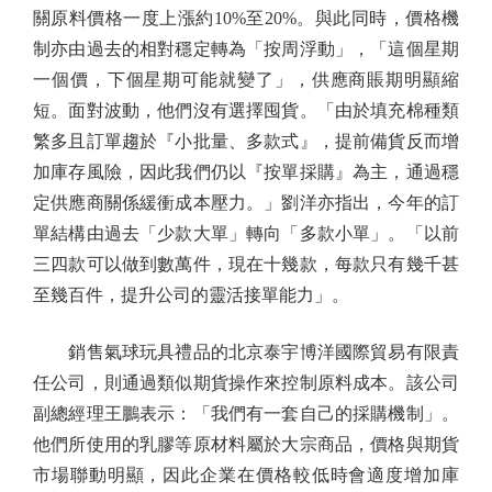
關原料價格一度上漲約10%至20%。與此同時，價格機
制亦由過去的相對穩定轉為「按周浮動」，「這個星期
一個價，下個星期可能就變了」，供應商賬期明顯縮
短。面對波動，他們沒有選擇囤貨。「由於填充棉種類
繁多且訂單趨於『小批量、多款式』，提前備貨反而增
加庫存風險，因此我們仍以『按單採購』為主，通過穩
定供應商關係緩衝成本壓力。」劉洋亦指出，今年的訂
單結構由過去「少款大單」轉向「多款小單」。「以前
三四款可以做到數萬件，現在十幾款，每款只有幾千甚
至幾百件，提升公司的靈活接單能力」。
銷售氣球玩具禮品的北京泰宇博洋國際貿易有限責
任公司，則通過類似期貨操作來控制原料成本。該公司
副總經理王鵬表示：「我們有一套自己的採購機制」。
他們所使用的乳膠等原材料屬於大宗商品，價格與期貨
市場聯動明顯，因此企業在價格較低時會適度增加庫