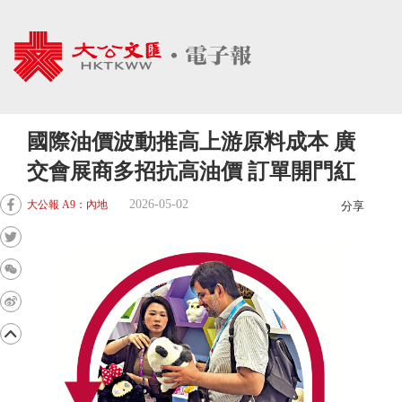
國際油價波動推高上游原料成本 廣
交會展商多招抗高油價 訂單開門紅
2026-05-02
大公報 A9：內地
分享