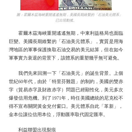
圖：霍爾木茲海峽重開遙遙無期，美國長期維繫的「石油美元體系」
已出現動搖。
霍爾木茲海峽重開遙遙無期，中東利益格局也面臨
巨變。美國長期維繫的「石油美元體系」，實質是用海
灣地區的軍事保護換取石油交易的美元結算，但在如今
軍事實力衰退的背景下，該體系的重塑幾乎無可避免。
我們先來回溯一下「石油美元」的誕生背景。上個
世紀60年代，由於「特里芬難題」的制約，美國的雙赤
字（貿易赤字及財政赤字）問題已經顯性化，美元多次
爆發信用危機。到了1971年，時任美國總統的尼克松不
得不宣布關閉黃金兌付窗口。美元體系自此「革新」，
金本位讓位信用本位，浮動匯率取代固定匯率。
利益聯盟出現裂痕