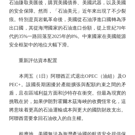
石油賺取美匯後，購買美國債券、美國武器，以及美國
的安全保障。然而，「石油美元」近年來出現了不少裂
痕。特別是頁岩氣革命後，美國從石油淨進口國轉為淨
出口國，其從海灣國家的石油進口份額，從上世紀70年
代的35%一路回落至2025年的8%。中東國家在美國能源
安全框架中的地位大幅下滑。
重新評估資本配置
本周五（1日）阿聯酋正式退出OPEC（油組）及O
PEC+。該國長期困擾於產能擴張與配額約束之間的矛
盾，且在區域利益方面和沙特存在衝突。但最為現實的
挑戰在於，如果伊朗對霍爾木茲海峽的收費恆常化，這
將意味着更高的石油運輸成本與更大的國防財政支出。
阿聯酋需要拿回石油收入的自主權。
相應地，美國無法為海灣產油國的航道安全提供保