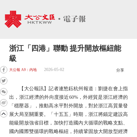
浙江「四港」聯動 提升開放樞紐能
級
2026-05-02
大公報 A9：內地
分享
【大公報訊】記者連慜鈺杭州報道：劉捷在會上指
出，浙江經濟的外向度接近60%，外經貿是浙江經濟的
「穩壓器」，推動高水平對外開放，對於浙江高質量發
展大局至關重要。「十五五」時期，浙江將錨定建設高
能級開放強省目標，加快打造國內大循環的戰略支點、
國內國際雙循環的戰略樞紐，持續鞏固放大開放型經濟