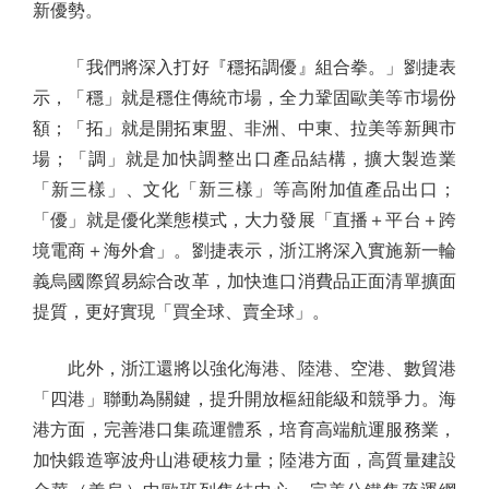
新優勢。
「我們將深入打好『穩拓調優』組合拳。」劉捷表
示，「穩」就是穩住傳統市場，全力鞏固歐美等市場份
額；「拓」就是開拓東盟、非洲、中東、拉美等新興市
場；「調」就是加快調整出口產品結構，擴大製造業
「新三樣」、文化「新三樣」等高附加值產品出口；
「優」就是優化業態模式，大力發展「直播＋平台＋跨
境電商＋海外倉」。劉捷表示，浙江將深入實施新一輪
義烏國際貿易綜合改革，加快進口消費品正面清單擴面
提質，更好實現「買全球、賣全球」。
此外，浙江還將以強化海港、陸港、空港、數貿港
「四港」聯動為關鍵，提升開放樞紐能級和競爭力。海
港方面，完善港口集疏運體系，培育高端航運服務業，
加快鍛造寧波舟山港硬核力量；陸港方面，高質量建設