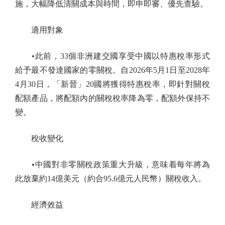
施，大幅降低清關成本與時間，即申即審、優先查驗。
適用對象
•此前，33個非洲建交國享受中國以特惠稅率形式
給予最不發達國家的零關稅。自2026年5月1日至2028年
4月30日，「新晉」20國將獲得特惠稅率，即針對關稅
配額產品，將配額內的關稅稅率降為零，配額外保持不
變。
稅收變化
•中國對非零關稅政策重大升級，意味着每年將為
此放棄約14億美元（約合95.6億元人民幣）關稅收入。
經濟效益