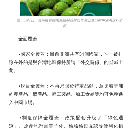
圖：5月1日，廣州白雲機場海關關員對自肯尼亞進口的牛油果進行監
管。
全面覆蓋
•國家全覆蓋：目前非洲共有54個國家，唯一被排
除在外的是與台灣地區保持所謂「外交關係」的斯威士
蘭。
•稅目全覆蓋：不再局限於特定品類，意味着非洲
的農產品、礦產品、輕工製品、加工食品等均可免稅進
入中國市場。
•制度保障全覆蓋：政策配套升級了「綠色通
道」、原產地證書電子化、檢驗檢疫互認等便利化措