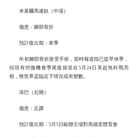
米基爾馬連奴（中場）
傷患：腳部骨折
預計復出期：來季
年初腳部骨折接受手術，當時報道指已提早休季，
但現有些微機會季尾復操並在5月24日英超煞科戰亮
相，惟世界盃臨近下情況或有變數。
添巴（右閘）
傷患：足踝
預計復出期：5月5日歐聯主場對馬德里體育會