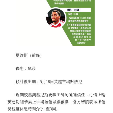
夏維斯（前鋒）
傷患：鼠蹊
預計復出期：5月18日英超主場對般尼
近期較基奧基尼斯更獲主帥阿迪達信任，可惜上輪
英超對紐卡素上半場拉傷鼠蹊被換，會方審慎表示按傷
勢程度休息時間介乎1至3周。