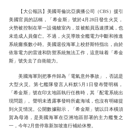
【大公報訊】美國哥倫比亞廣播公司（CBS）援引
美國官員的話稱，「希金斯」號於4月28日發生火災，
火勢被控制在單一設備艙室內，並被船員迅速撲滅，也
未造成人員傷亡。不過，火災導致全艦電力中斷和推進
系統癱瘓數小時。美國退役海軍上校舒斯特指出，由於
依靠電力的雷達和防禦系統無法工作，這意味着「希金
斯」號失去了自衛能力。
美國海軍則把事件歸為「電氣意外事故」，否認是
大型火災。第七艦隊發言人科默5月1日發布聲明稱，
「希金斯」號在印太地區執行任務時，其「配電系統出
現問題」。聲明未透露事發時所處海域，也沒有明確提
到火災情況。公開數據顯示，「希金斯」號以日本橫須
賀為母港，是美國海軍在亞洲地區部署的主力艦隻之
一，今年2月曾停靠新加坡進行補給休整。