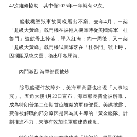
42次維修協助，其中僅2025年一年就有32次。
艦載機墜毀事故同樣層出不窮。去年4月，一架
「超級大黃蜂」戰鬥機在被拖入機庫時從美國海軍「杜
魯門」號航母上掉落，墜入紅海；約一周後，又一架
「超級大黃蜂」戰鬥機試圖降落在「杜魯門」號上時，
因攔阻系統失靈，衝出甲板墜海。
內鬥激烈 海軍部長被炒
除戰艦硬件故障外，美海軍高層也出現「人事地
震」。五角大樓4月22日宣布，海軍部長費倫被解職，
成為特朗普第二任期首位離職的軍種部長。美媒披露，
費倫被解職的部分原因是因為其主導的「黃金艦隊」計
劃推進不力，未能有效加快軍艦建造速度。