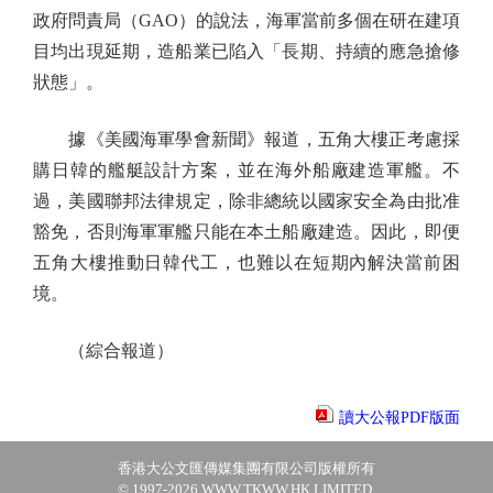
政府問責局（GAO）的說法，海軍當前多個在研在建項
目均出現延期，造船業已陷入「長期、持續的應急搶修
狀態」。
據《美國海軍學會新聞》報道，五角大樓正考慮採
購日韓的艦艇設計方案，並在海外船廠建造軍艦。不
過，美國聯邦法律規定，除非總統以國家安全為由批准
豁免，否則海軍軍艦只能在本土船廠建造。因此，即便
五角大樓推動日韓代工，也難以在短期內解決當前困
境。
（綜合報道）
讀大公報PDF版面
香港大公文匯傳媒集團有限公司版權所有
© 1997-2026 WWW.TKWW.HK LIMITED.