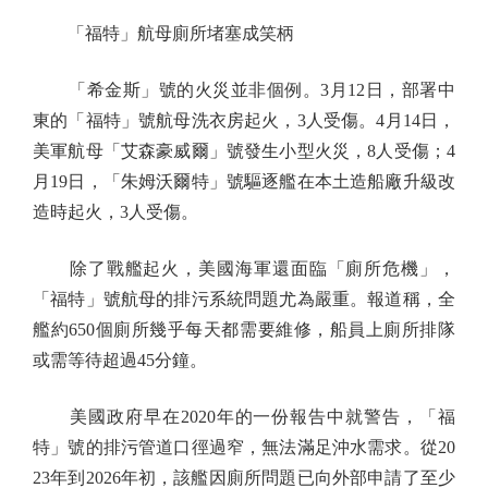
「福特」航母廁所堵塞成笑柄
「希金斯」號的火災並非個例。3月12日，部署中
東的「福特」號航母洗衣房起火，3人受傷。4月14日，
美軍航母「艾森豪威爾」號發生小型火災，8人受傷；4
月19日，「朱姆沃爾特」號驅逐艦在本土造船廠升級改
造時起火，3人受傷。
除了戰艦起火，美國海軍還面臨「廁所危機」，
「福特」號航母的排污系統問題尤為嚴重。報道稱，全
艦約650個廁所幾乎每天都需要維修，船員上廁所排隊
或需等待超過45分鐘。
美國政府早在2020年的一份報告中就警告，「福
特」號的排污管道口徑過窄，無法滿足沖水需求。從20
23年到2026年初，該艦因廁所問題已向外部申請了至少