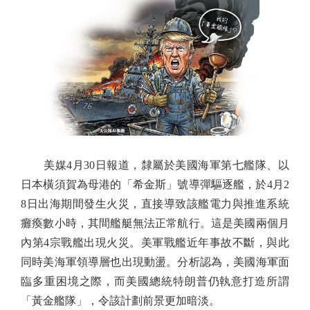
美媒4月30日報道，隸屬於美國海軍第七艦隊、以
日本橫須賀為母港的「希金斯」號導彈驅逐艦，於4月2
8日出海期間發生火災，直接導致該艦電力與推進系統
癱瘓數小時，其間艦艇無法正常航行。這是美國兩個月
內第4宗戰艦出現火災。美軍戰艦近年事故不斷，與此
同時美海軍領導層也出現動盪。分析認為，美國海軍面
臨多重困境之際，而美國總統特朗普仍執意打造所謂
「黃金艦隊」，令該計劃前景更加暗淡。