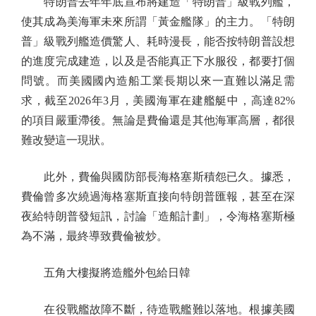
特朗普去年年底宣布將建造「特朗普」級戰列艦，
使其成為美海軍未來所謂「黃金艦隊」的主力。「特朗
普」級戰列艦造價驚人、耗時漫長，能否按特朗普設想
的進度完成建造，以及是否能真正下水服役，都要打個
問號。而美國國內造船工業長期以來一直難以滿足需
求，截至2026年3月，美國海軍在建艦艇中，高達82%
的項目嚴重滯後。無論是費倫還是其他海軍高層，都很
難改變這一現狀。
此外，費倫與國防部長海格塞斯積怨已久。據悉，
費倫曾多次繞過海格塞斯直接向特朗普匯報，甚至在深
夜給特朗普發短訊，討論「造船計劃」，令海格塞斯極
為不滿，最終導致費倫被炒。
五角大樓擬將造艦外包給日韓
在役戰艦故障不斷，待造戰艦難以落地。根據美國