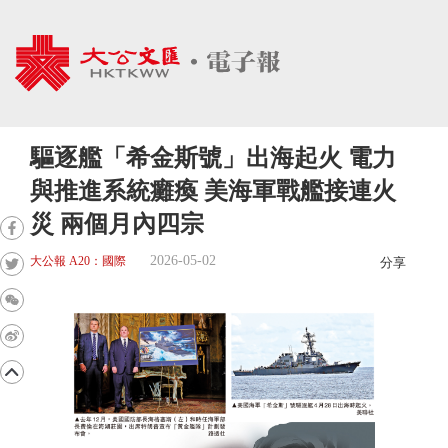
驅逐艦「希金斯號」出海起火 電力
與推進系統癱瘓 美海軍戰艦接連火
災 兩個月內四宗
2026-05-02
大公報 A20：國際
分享