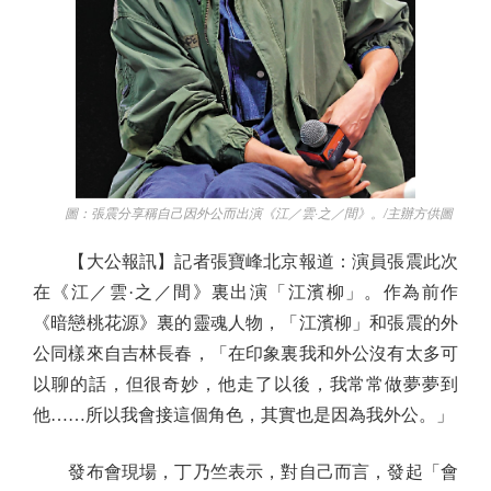
圖：張震分享稱自己因外公而出演《江／雲·之／間》。/主辦方供圖
【大公報訊】記者張寶峰北京報道：演員張震此次
在《江／雲·之／間》裏出演「江濱柳」。作為前作
《暗戀桃花源》裏的靈魂人物，「江濱柳」和張震的外
公同樣來自吉林長春，「在印象裏我和外公沒有太多可
以聊的話，但很奇妙，他走了以後，我常常做夢夢到
他……所以我會接這個角色，其實也是因為我外公。」
發布會現場，丁乃竺表示，對自己而言，發起「會