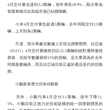
4月交付量也達到3.2萬輛，按年增長18.9%，顯示華為
智選車模式在高端市場已站穩陣腳。
小米4月交付量也超過3萬輛，去年同期交付2.9萬
輛，上月則為2萬輛。
不過，部分車廠在數據上呈現出調整態勢。比亞迪
（01211）4月交付量雖然仍以32.1萬輛的絕對優勢傲視
群雄，但按年數據錄得15%的跌幅。這主要因為於去年
同期基數極高，而且比亞迪目前正處於產品迭代的切換
期。
小鵬新車潛力仍有待觀察
另外，小鵬汽車4月交付3.1萬輛，按年下降11.
5%。小鵬目前正致力於技術架構的統一與營銷體系的