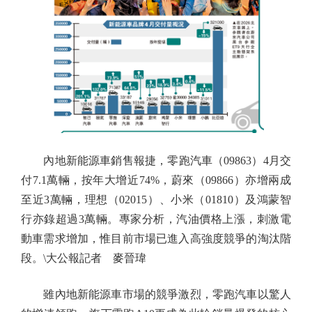
內地新能源車銷售報捷，零跑汽車（09863）4月交
付7.1萬輛，按年大增近74%，蔚來（09866）亦增兩成
至近3萬輛，理想（02015）、小米（01810）及鴻蒙智
行亦錄超過3萬輛。專家分析，汽油價格上漲，刺激電
動車需求增加，惟目前市場已進入高強度競爭的淘汰階
段。\大公報記者 麥晉瑋
雖內地新能源車市場的競爭激烈，零跑汽車以驚人