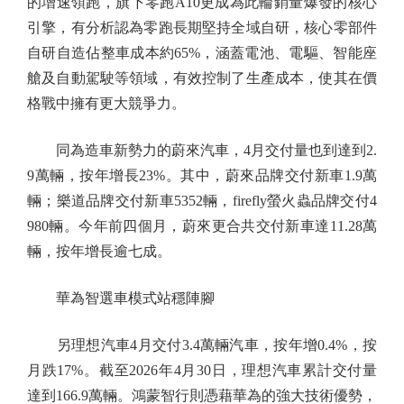
的增速領跑，旗下零跑A10更成為此輪銷量爆發的核心
引擎，有分析認為零跑長期堅持全域自研，核心零部件
自研自造佔整車成本約65%，涵蓋電池、電驅、智能座
艙及自動駕駛等領域，有效控制了生產成本，使其在價
格戰中擁有更大競爭力。
同為造車新勢力的蔚來汽車，4月交付量也到達到2.
9萬輛，按年增長23%。其中，蔚來品牌交付新車1.9萬
輛；樂道品牌交付新車5352輛，firefly螢火蟲品牌交付4
980輛。今年前四個月，蔚來更合共交付新車達11.28萬
輛，按年增長逾七成。
華為智選車模式站穩陣腳
另理想汽車4月交付3.4萬輛汽車，按年增0.4%，按
月跌17%。截至2026年4月30日，理想汽車累計交付量
達到166.9萬輛。鴻蒙智行則憑藉華為的強大技術優勢，