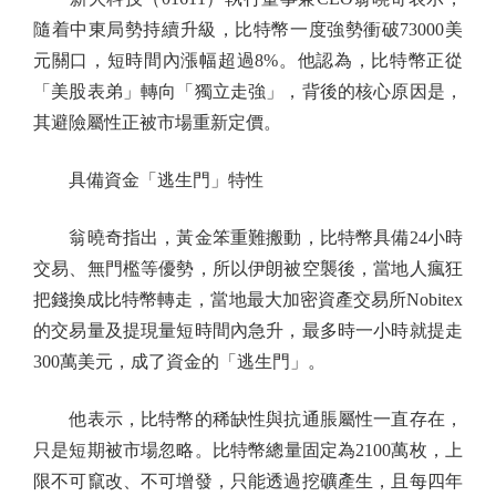
隨着中東局勢持續升級，比特幣一度強勢衝破73000美
元關口，短時間內漲幅超過8%。他認為，比特幣正從
「美股表弟」轉向「獨立走強」，背後的核心原因是，
其避險屬性正被市場重新定價。
具備資金「逃生門」特性
翁曉奇指出，黃金笨重難搬動，比特幣具備24小時
交易、無門檻等優勢，所以伊朗被空襲後，當地人瘋狂
把錢換成比特幣轉走，當地最大加密資產交易所Nobitex
的交易量及提現量短時間內急升，最多時一小時就提走
300萬美元，成了資金的「逃生門」。
他表示，比特幣的稀缺性與抗通脹屬性一直存在，
只是短期被市場忽略。比特幣總量固定為2100萬枚，上
限不可竄改、不可增發，只能透過挖礦產生，且每四年