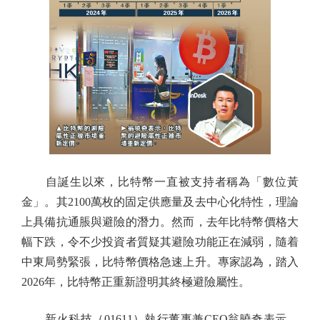
自誕生以來，比特幣一直被支持者稱為「數位黃
金」。其2100萬枚的固定供應量及去中心化特性，理論
上具備抗通脹與避險的潛力。然而，去年比特幣價格大
幅下跌，令不少投資者質疑其避險功能正在減弱，隨着
中東局勢緊張，比特幣價格急速上升。專家認為，踏入
2026年，比特幣正重新證明其終極避險屬性。
新火科技（01611）執行董事兼CEO翁曉奇表示，