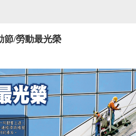
動節/勞動最光榮