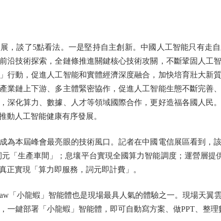
，談了5點看法。一是堅持自主創新。中國人工智能只有走自
前沿技術探索，全鏈條推進關鍵核心技術攻關，不斷鞏固人工
」行動，促進人工智能和實體經濟深度融合，加快培育壯大新
產業鏈上下游、多主體緊密協作，促進人工智能生態不斷完善
，深化算力、數據、人才等領域國際合作，更好造福各國人民
推動人工智能健康有序發展。
成為本屆峰會最亮眼的技術風口。記者在中國電信展區看到，該
是詞元「生產車間」；息壤平台實現全國算力智能調度；運營層提供
真正實現「算力即服務，詞元即計費」。
Claw「小龍蝦」智能體也是現場最具人氣的體驗之一。現場天
腦，一鍵部署「小龍蝦」智能體，即可自動寫方案、做PPT、整理