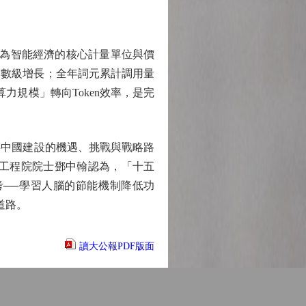
為智能經濟的核心計量單位與價
現指數級增長；全年詞元累計調用量
力規模」轉向Token效率，是完
中國建設的機遇、挑戰與戰略路
國工程院院士鄧中翰認為，「十五
──學習人腦的節能機制降低功
道路。
讀大公報PDF版面