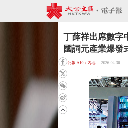
丁薛祥出席數字
國詞元產業爆發
大公報 A10：內地
2026-04-30