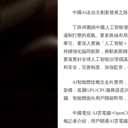
中國AI走自主創新發展之路
丁薛祥圍繞中國人工智能發展
遏制打壓的底氣。要多路線布局
牽引。要深入實施「人工智能＋
持續強化協同創新，推動創新鏈
要落實好全球人工智能治理倡議
和安全，完善制度、加強監管，
AI智能體從概念走向實用，
架構：底層GPU/CPU服務器
腦、智能體面向用戶開箱即用，
中國電信·AI雲電腦+Open
報記者介紹，用戶開通AI雲電