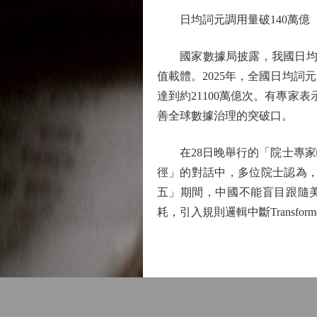
日均詞元調用量破140萬億
國家數據局披露，我國日均詞
值載體。2025年，全國日均詞
達到約21100萬億次。有專家
善全球數據治理的突破口。
在28日晚舉行的「院士專家
徑」的對話中，多位院士認為，
五」期間，中國不能盲目跟隨
耗，引入規則邏輯中斷Transf