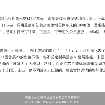
元調用量已突破140萬億，產業規模呈爆發式增長，詞元正成
元（Token）調用量從年初的超萬億增長到年末的100萬億，呈
表示，把算力變成可計量、可交易、可普惠的公共服務，推動從「算
峰會行」論壇上，院士專家們進行了「『十五五』時期深化數字
中國發展AI的出路不能、也不必複製美國的AI發展路徑。中
美國的「堆算力＋大模型」路徑，而要從芯片架構底層重新思考
ormer的幻覺，走出一條不同於AGI狂飆的、服務實體經濟的智能化
香港大公文匯傳媒集團有限公司版權所有
© 1997-2026 WWW.TKWW.HK LIMITED.