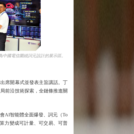
圖為中國電信圍繞詞元設計的展示區。
出席開幕式並發表主旨講話。丁
布局前沿技術探索，全鏈條推進關
AI智能體全面爆發、詞元（To
把算力變成可計量、可交易、可普