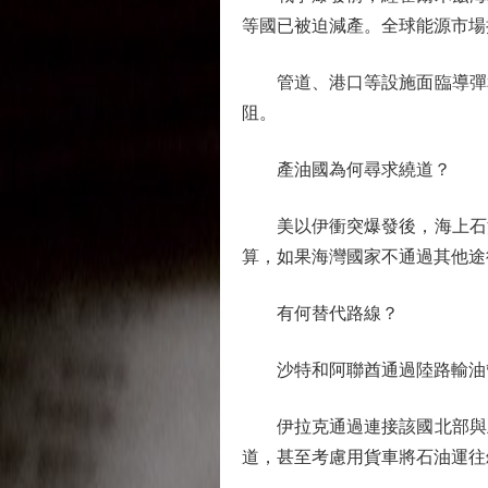
等國已被迫減產。全球能源市場
管道、港口等設施面臨導彈和
阻。
產油國為何尋求繞道？
美以伊衝突爆發後，海上石油
算，如果海灣國家不通過其他途
有何替代路線？
沙特和阿聯酋通過陸路輸油管
伊拉克通過連接該國北部與土
道，甚至考慮用貨車將石油運往