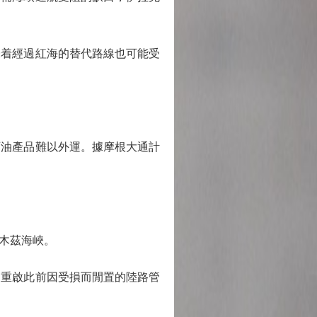
着經過紅海的替代路線也可能受
油產品難以外運。據摩根大通計
木茲海峽。
重啟此前因受損而閒置的陸路管