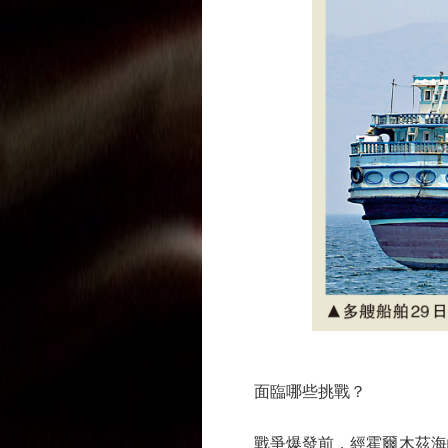
面臨哪些挑戰？
戰爭爆發前，經霍爾木茲海峽運