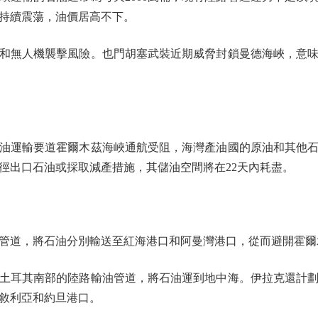
持續震蕩，油價居高不下。
無人機襲擊風險。也門胡塞武裝近期威脅封鎖曼德海峽，意味
運輸要道霍爾木茲海峽通航受阻，海灣產油國的原油和其他石
徑出口石油或採取減產措施，其儲油空間將在22天內耗盡。
道，將石油分別輸送至紅海港口和阿曼灣港口，從而避開霍爾
耳其南部的陸路輸油管道，將石油運到地中海。伊拉克還計劃
敘利亞和約旦港口。