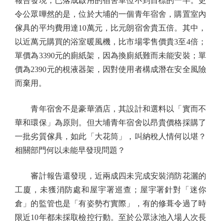
報告發現，已落成啟用的宿舍單位不到目標的一半。更
令公眾嘩然的是，位於大埔的一個青年宿舍，購置室內
傢具的平均費用達10萬元，比元朗宿舍貴五倍。其中，
以近萬元購買的浴室暖風機，比市場零售價貴3至4倍；
單價為3390元的廁紙架，因為換廁紙難而未能安裝；單
價為2390元的梘液器架，因對使用者構成潛在安全風險
而棄用。
青年宿舍不是豪華酒店，其設計和選料以「實而不
華和環保」為原則。但大埔青年宿舍以昂貴價格採購了
一批劣質傢具，如此「大花筒」，叫納稅人情何以堪？
相關部門何以未能早發現問題？
審計報告還發現，近兩成四未完成安裝消防花灑的
工廈，未獲消防處和屋宇署巡查；屋宇署針對「迷你
倉」的監管也是「有姿勢冇實際」，有的修葺令過了時
限近10年都未採取檢控行動。至於公眾泳池入場人次長