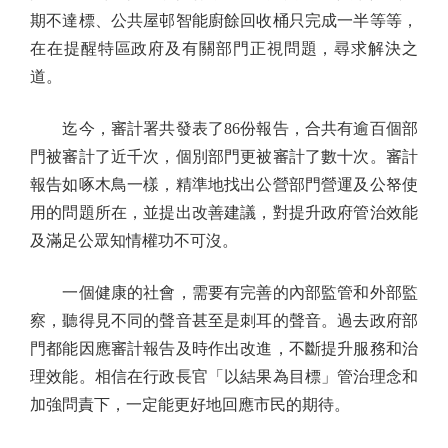
期不達標、公共屋邨智能廚餘回收桶只完成一半等等，
在在提醒特區政府及有關部門正視問題，尋求解決之
道。
迄今，審計署共發表了86份報告，合共有逾百個部
門被審計了近千次，個別部門更被審計了數十次。審計
報告如啄木鳥一樣，精準地找出公營部門營運及公帑使
用的問題所在，並提出改善建議，對提升政府管治效能
及滿足公眾知情權功不可沒。
一個健康的社會，需要有完善的內部監管和外部監
察，聽得見不同的聲音甚至是刺耳的聲音。過去政府部
門都能因應審計報告及時作出改進，不斷提升服務和治
理效能。相信在行政長官「以結果為目標」管治理念和
加強問責下，一定能更好地回應市民的期待。