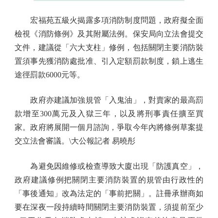
宏福苑五級火揭露多項消防制度問題，政府擬全面
檢視《消防條例》及其附屬法例。保安局向立法會提交
文件，建議從「六大支柱」修例，包括關閉主要消防裝
置須事先獲消防處批准、引入定額罰款制度，鎖上逃生
途徑罰款6000元等。
政府亦建議加強規管「入鬼油」，對賣家的最高罰
款增至300萬元及入獄三年，以及將刑事責任擴至買
家。政府將展開一個月諮詢，爭取今年內將條例草案提
交立法會審議。\大公報記者 易曉彤
為避免因維修或檢查導致大廈出現「防護真空」，
政府建議修例把關閉主要消防裝置的規管由行政性的
「事後通知」改為法定的「事前把關」。註冊承辦商如
要在深夜一段持續時間關閉主要消防裝置，須提前至少