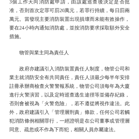
3個工作天向消防處申請，由該處巡查後決定是否批
准，否則首次定罪可罰20萬元，若罪行持續，每日罰兩
萬元。當發現主要消防裝置出現損壞而未能有效操作，
要在24小時內通知消防處，並按消防要求採取額外安全
措施。
物管與業主同為責任人
政府亦建議引入消防裝置責任人制度，物管公司和
業主就消防安全有共同責任，責任人須最少每半年安排
註冊承辦商檢查火警警報系統，物管公司須每年為大廈
進行火警演習，以及定時巡查逃生途徑等並備存紀錄，
否則會被視為「火警危險」，若不遵從將視作違法。此
外，政府建議引入「管理層刑責」條款，任何公司若觸
犯消防條例相關罪行，一經證明是在公司董事或管理層
同意、疏忽或不作為下而犯，相關人員亦屬違法。