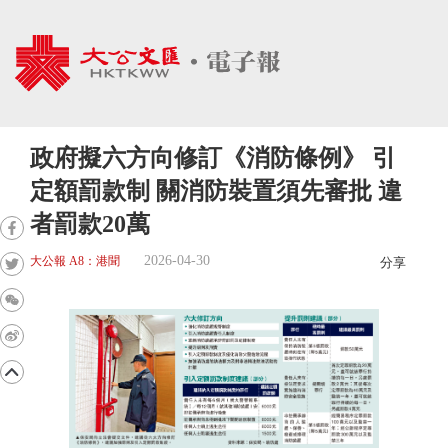
政府擬六方向修訂《消防條例》 引
定額罰款制 關消防裝置須先審批 違
者罰款20萬
2026-04-30
大公報 A8：港聞
分享