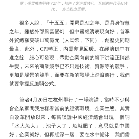
圖：張雪機車堅持了27年，橫跨了製造業時代、互聯網時代及AI時
代，一步步殺出重圍。
很多人說，「十五五」開局是AI之年、是具身智慧
之年。雖然外部風雲變幻，但中國經濟表現向好，首季
外貿總額突破11萬億元（人民幣，下同），創歷史同期
最高。此外，CPI轉正，內需亦見回暖。在經濟穩中有
進之餘，細心可發現，帶動企業向前的腳下洪流正悄然
生變，未來的商業競爭已不只是技術、資源等的競爭，
更加是場景的競爭，而要在新的戰場上踏浪前行，我們
就要掌握反脆弱公式。
筆者4月20日在杭州舉行了一場演講，當時不少與
會企業家問我怎樣看當前的經濟環境、企業生態。其實
自改革開放以來，每當談論中國經濟總會出現一個詞
「水大魚大」，池子大了，魚就肥了，意思就是中國
好，企業就好。但再想深一層，要在水中暢泳，我們需