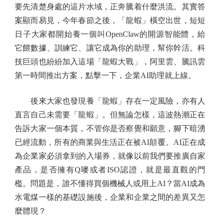
要先清楚身處的這片水域，正奔騰着什麼洪流。其實答
案顯而易見，今年春節之後，「龍蝦」橫空出世，短短
日子大家都開始養一個叫OpenClaw的開源智能體，給
它餵數據、訓練它、讓它成為你的助理，幫你幹活。科
技巨頭也紛紛加入這場「龍蝦大戰」，阿里雲、騰訊雲
第一時間推出方案，點擊一下，企業AI助理就上線。
後來大家也發現養「龍蝦」存在一定風險，亦有人
直言自己未需要「龍蝦」。但無論怎樣，這波熱潮正在
告訴大家一個本質，不管你是否察覺和願意，腳下暗湧
已經流動，所有的商業與生活正在被AI顛覆。AI正在成
為企業家必須拿到的入場券，就像以前我們要推廣自家
產品，是否擁有Q嘜或者ISO認證，就是最直觀的門
檻。問題是，誰不懂得買個機械人或用上AI？當AI成為
水電煤一樣的基礎設施後，企業和企業之間的差異又怎
麼體現？