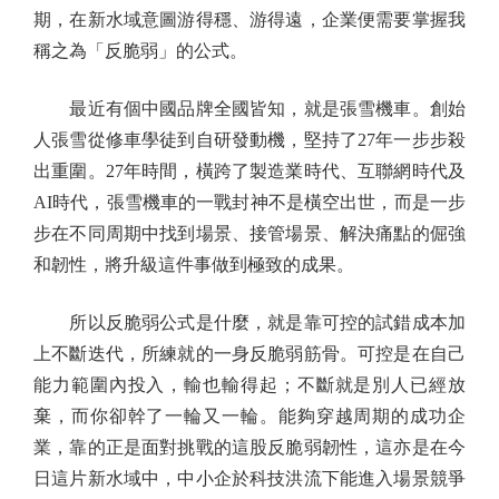
期，在新水域意圖游得穩、游得遠，企業便需要掌握我
稱之為「反脆弱」的公式。
最近有個中國品牌全國皆知，就是張雪機車。創始
人張雪從修車學徒到自研發動機，堅持了27年一步步殺
出重圍。27年時間，橫跨了製造業時代、互聯網時代及
AI時代，張雪機車的一戰封神不是橫空出世，而是一步
步在不同周期中找到場景、接管場景、解決痛點的倔強
和韌性，將升級這件事做到極致的成果。
所以反脆弱公式是什麼，就是靠可控的試錯成本加
上不斷迭代，所練就的一身反脆弱筋骨。可控是在自己
能力範圍內投入，輸也輸得起；不斷就是別人已經放
棄，而你卻幹了一輪又一輪。能夠穿越周期的成功企
業，靠的正是面對挑戰的這股反脆弱韌性，這亦是在今
日這片新水域中，中小企於科技洪流下能進入場景競爭