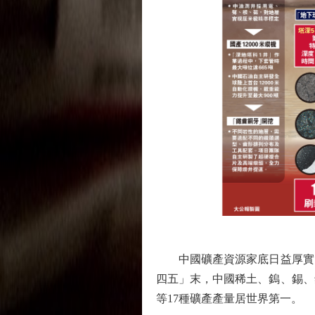
中國礦產資源家底日益厚實，
四五」末，中國稀土、鎢、錫、
等17種礦產產量居世界第一。