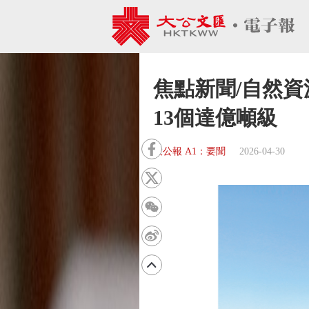
焦點新聞/自然資
13個達億噸級
大公報 A1：要聞
2026-04-30