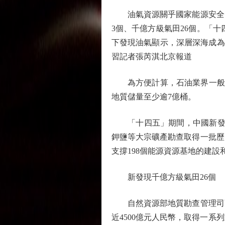
油氣資源關乎國家能源安全。「
3個、千億方級氣田26個。「
下發現油氣顯示，深層深海成為
習記者張芮淇北京報道
為方便計算，石油業界一般以「
地質儲量至少逾7億桶。
「十四五」期間，中國新發現
鉀鹽等大宗礦產勘查取得一批歷
支撐198個能源資源基地的建
新發現千億方級氣田26個
自然資源部地質勘查管理司副
近4500億元人民幣，取得一