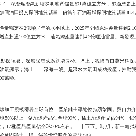
44.2%；深層煤層氣新增探明地質儲量超1萬億立方米，超過歷
盆地8個油田提交探明地質儲量，佔當年石油新增探明地質儲量38%
穩定在2億噸／年的水平以上，2025年全國原油產量達到2.1
年增產超過100億立方米，油氣總產量達到4.2億噸油當量。新發現
探領域，深層深海成為新增長極。陸上，我國首口萬米科探井
油氣顯示；海上，「深海一號」超深水大氣田成功投產，推動
00萬噸。
工規模穩居全球首位，產業鏈主導地位持續鞏固。熊自力介紹
50%以上。錳冶煉產品佔全球99%，稀土冶煉產品佔94%，鋁佔
位，17種產品產量佔全球50%左右。「十五五」時期，新一輪
並鞏固稀土、鎢、錫等優勢礦產的資源地位。