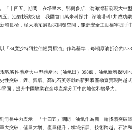
十四五」期間，在塔里木、鄂爾多斯、渤海灣新發現大中型油
十四五」油氣找礦突破，我國首口萬米科探井─深地塔科1井成功
新增長極，極大地拓展勘探開發空間，能源安全主動權牢握手中。
34度沙特阿拉伯輕質原油」作為基準，每噸原油折合約7.3
戰略性礦產大中型礦產地（油氣田）398處，油氣新增探明地
史性突破，鋰、氦氣、高純石英等戰略新興礦產勘查實現跨越
設和鞏固，提升中國礦業在全球產業分工中的地位和競爭力。
司長牛力表示，「十四五」期間，油氣作為新一輪找礦突破戰
系列重大突破，儲量大增、產量穩升，領域拓展、技術跨越。石油