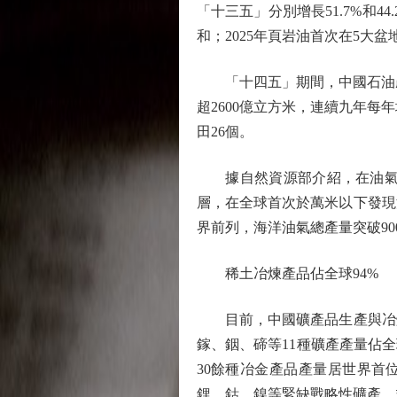
「十三五」分別增長51.7%和
和；2025年頁岩油首次在5大
「十四五」期間，中國石油產量
超2600億立方米，連續九年每
田26個。
據自然資源部介紹，在油氣勘
層，在全球首次於萬米以下發現
界前列，海洋油氣總產量突破90
稀土冶煉產品佔全球94%
目前，中國礦產品生產與冶煉加
鎵、銦、碲等11種礦產產量佔全球
30餘種冶金產品產量居世界首
鋰、鈷、鎳等緊缺戰略性礦產，