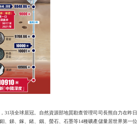
31項全球居冠。自然資源部地質勘查管理司司長熊自力在昨日
鉬、銻、鎵、鍺、銦、螢石、石墨等14種礦產儲量居世界第一