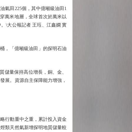
氣田225個，其中億噸級油田1
鑽穿萬米地層，全球首次於萬米以
\大公報記者 王珏、江鑫嫻 實
3桶，「億噸級油田」的探明石油
質儲量保持高位增長，銅、金、
式發展。資源自主保障能力增強，
略行動重中之重，累計投入資金
和烴類天然氣新增探明地質儲量較