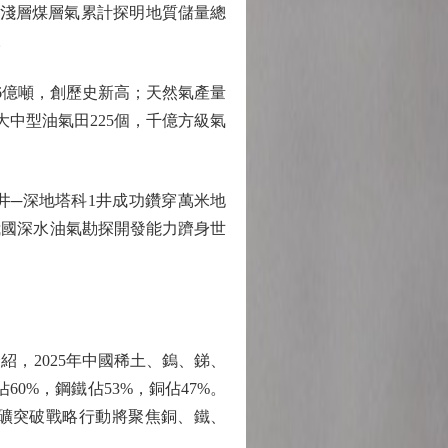
史上淺層煤層氣累計探明地質儲量總
。
6億噸，創歷史新高；天然氣產量
大中型油氣田225個，千億方級氣
─深地塔科1井成功鑽穿萬米地
我國深水油氣勘探開發能力躋身世
，2025年中國稀土、鎢、銻、
60%，鋼鐵佔53%，銅佔47%。
找礦突破戰略行動將聚焦銅、鐵、