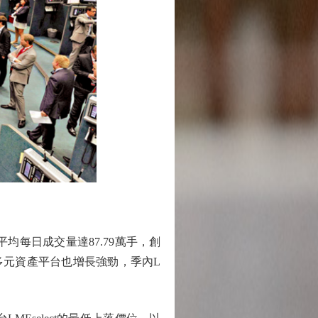
。
每日成交量達87.79萬手，創
多元資產平台也增長強勁，季內L