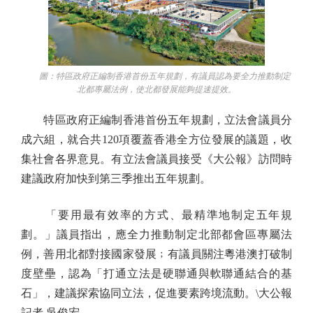
圖：特區政府正編制香港首份五年規劃，有議員認為要全力推動制定
北都專屬法例，使北都發展能夠提速提效。
特區政府正編制香港首份五年規劃，立法會議員分
成六組，就合共120項覆蓋香港全方位發展的議題，收
集社會各界意見。有立法會議員接受《大公報》訪問時
建議政府加快到第三季推出五年規劃。
「要用最有效率的方式、最精準地制定五年規
劃。」議員指出，應全力推動制定北部都會區專屬法
例，善用北都對接國家發展﹔有議員關注粵港澳打破制
度壁壘，認為「打通立法是硬聯通與軟聯通結合的基
石」，建議探索協同立法，促進要素跨境流動。\大公報
記者 吳俊宏