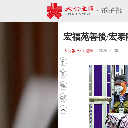
宏福苑善後/宏泰
大公報 A8：港聞
2026-04-30