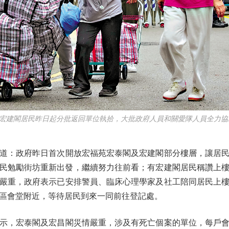
建閣居民昨日起分批返回單位執拾，大批政府人員和關愛隊人員全力協助
：政府昨日首次開放宏福苑宏泰閣及宏建閣部分樓層，讓居民
泰閣居民勉勵街坊重新出發，繼續努力往前看；有宏建閣居民稱讚上
嚴重，政府表示已安排警員、臨床心理學家及社工陪同居民上
區會堂附近，等待居民到來一同前往登記處。
，宏泰閣及宏昌閣災情嚴重，涉及有死亡個案的單位，每戶會