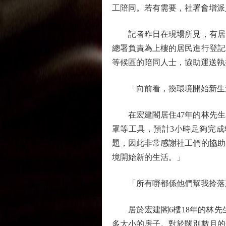
工陪同。若有需要，社署會增派
記者昨日在現場所見，有居民
總署負責為上樓的居民進行登記
等候區的陪同人士，協助運送執
「向前看，換環境開始新生
在宏建閣居住47年的林先生
罩等工具，預計3小時足夠完
題，因此非常感謝社工們的協助
境開始新的生活。」
「所有嘢都係他們幫我拎落
居於宏建閣6樓18年的林先
多大小的房子。對於闊別數月的