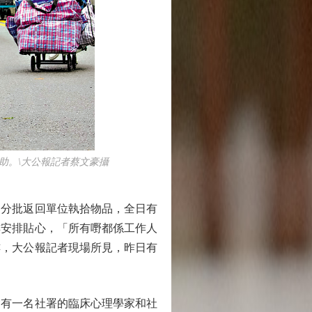
。\大公報記者蔡文豪攝
分批返回單位執拾物品，全日有
樓安排貼心，「所有嘢都係工作人
樓，大公報記者現場所見，昨日有
有一名社署的臨床心理學家和社