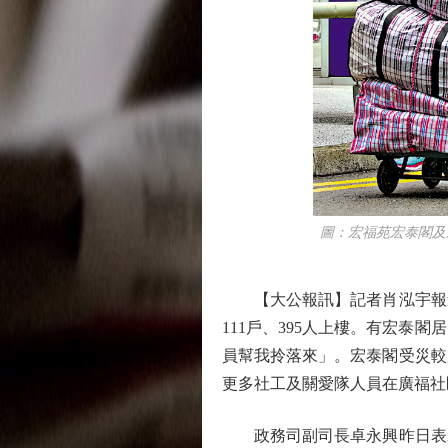
圖：宏福苑宏泰閣及宏
【大公報訊】記者肖泓宇報道
111戶、395人上樓。有宏
員幫我拎落來」。宏泰閣受災較
更多社工及關愛隊人員在廣福社
政務司副司長卓永興昨日表示