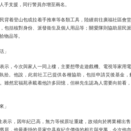
人手支援，同行警員亦增至兩名。
背着登山包或拉着手推車等各類工具，陸續前往廣福社區會堂
，包括核對身份、派發衞生及個人用品等；關愛隊則協助居民
拾物品等。
活」
表示，今次與家人一同上樓，主要想帶走遊戲機、電視等家用電
成執拾。他說，此前社工已提供各種協助，包括申請災後基金，
。雖然宏福苑承載着他許多回憶，但林先生認為人需要向前看
來」
生表示，因年紀已高，無力等候原址重建，故傾向於將業權出售
舊居，他最牽掛的是家中具有紀念價值的相片與夾萬，今次他