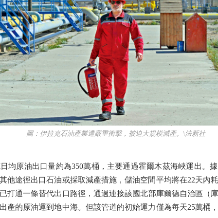
圖：伊拉克石油產業遭嚴重衝擊，被迫大規模減產。\法新社
均原油出口量約為350萬桶，主要通過霍爾木茲海峽運出。據
其他途徑出口石油或採取減產措施，儲油空間平均將在22天內
宣布已打通一條替代出口路徑，通過連接該國北部庫爾德自治區（
出產的原油運到地中海。但該管道的初始運力僅為每天25萬桶