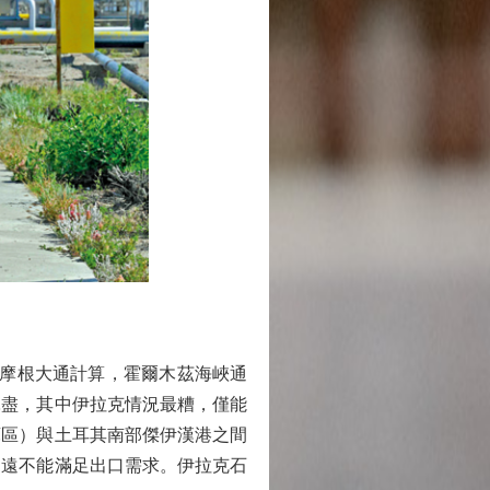
摩根大通計算，霍爾木茲海峽通
耗盡，其中伊拉克情況最糟，僅能
庫區）與土耳其南部傑伊漢港之間
，遠不能滿足出口需求。伊拉克石