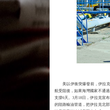
美以伊衝突爆發前，伊拉克日
航受阻後，如果海灣國家不通過
支撐6天。3月18日，伊拉克
的陸路輸油管道，把伊拉克北部