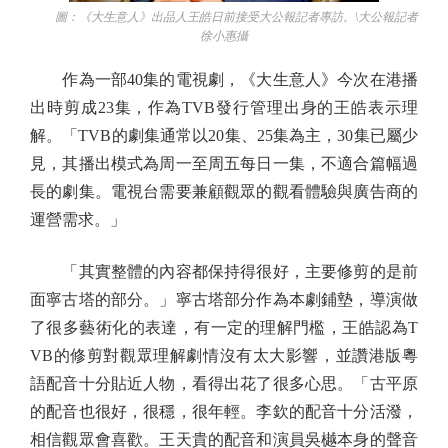
圖：《大生意人》出品人王皓日前接受大公報記者專訪。\大公報記者
徐小惠攝
作為一部40集的電視劇，《大生意人》今次在港播
出時剪成23集，作為TVB發行管理出身的王皓表示理
解。「TVB的劇集通常以20集、25集為主，30集已屬少
見，其播出模式為周一至周五每日一集，不適合篇幅過
長的劇集。電視台需要兼顧觀眾的觀看體驗與廣告商的
運營需求。」
「其實整體的內容都保持得很好，主要修剪的是前
面寧古塔的部分。」寧古塔部分作為本劇鋪墊，導演做
了很多藝術化的表達，有一定的理解門檻，王皓認為T
VB的修剪對觀眾理解劇情沒有太大影響，並讚港版粵
語配音十分貼近人物，看得出花了很多心思。「古平原
的配音也很好，很穩，很年輕。李欽的配音十分活潑，
相信觀眾會喜歡。王天貴的配音和演員吳樾本身的聲音