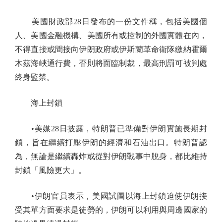
美國財政部28日發布的一份文件稱，包括美國個
人、美國金融機構、美國所有或控制的外國實體在內，
不得直接或間接向伊朗政府或伊斯蘭革命衛隊繳納霍爾
木茲海峽通行費，否則將面臨制裁，最高刑罰可被判處
終身監禁。
海上封鎖
•美媒28日披露，特朗普已準備對伊朗實施長期封
鎖，旨在繼續打壓伊朗的經濟和石油出口。特朗普認
為，無論是繼續轟炸或從對伊朗戰事中脫身，都比維持
封鎖「風險更大」。
•伊朗官員表示，美國試圖以海上封鎖迫使伊朗接
受其單方面要求是徒勞的，伊朗可以利用與周邊國家的