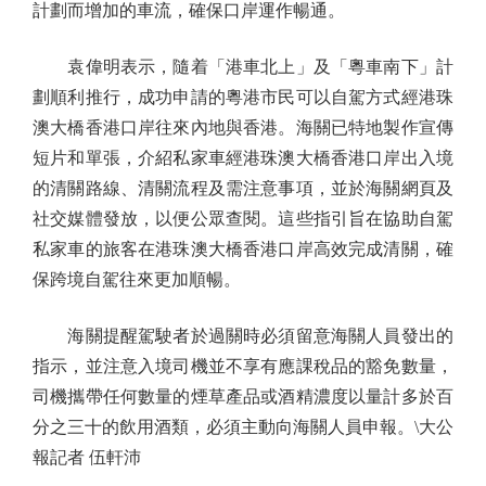
計劃而增加的車流，確保口岸運作暢通。
袁偉明表示，隨着「港車北上」及「粵車南下」計
劃順利推行，成功申請的粵港市民可以自駕方式經港珠
澳大橋香港口岸往來內地與香港。海關已特地製作宣傳
短片和單張，介紹私家車經港珠澳大橋香港口岸出入境
的清關路線、清關流程及需注意事項，並於海關網頁及
社交媒體發放，以便公眾查閱。這些指引旨在協助自駕
私家車的旅客在港珠澳大橋香港口岸高效完成清關，確
保跨境自駕往來更加順暢。
海關提醒駕駛者於過關時必須留意海關人員發出的
指示，並注意入境司機並不享有應課稅品的豁免數量，
司機攜帶任何數量的煙草產品或酒精濃度以量計多於百
分之三十的飲用酒類，必須主動向海關人員申報。\大公
報記者 伍軒沛