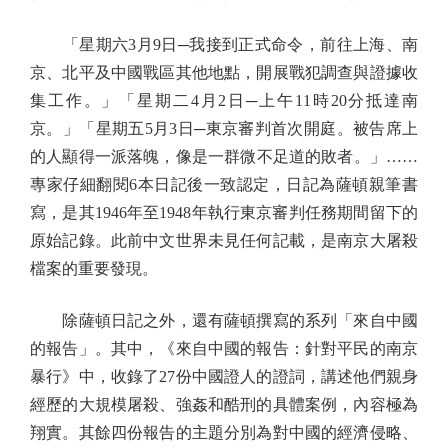
「星期六3月9日─我接到正式命令，前往上海、南
京、北平及中國戰區其他地點，開展戰犯調查與證據收
集工作。」「星期二4月2日─上午11時20分抵達南
京。」「星期五5月3日─東京審判首次開庭。被告席上
的人顯得一派落魄，像是一群微不足道的敗者。」……
專家仔細翻閱6本日記後一致認定，日記為薩頓親筆書
寫，是其1946年至1948年執行東京審判任務期間留下的
原始記錄。此前中文世界未見任何記載，是南京大屠殺
檔案的重要發現。
除薩頓日記之外，還有薩頓撰寫的系列「來自中國
的報告」。其中，《來自中國的報告：針對平民的南京
暴行》中，收錄了27份中國證人的證詞，講述他們親身
經歷的大規模屠殺、強姦和酷刑的具體案例，內容極為
翔實。其餘四份報告的主題分別為對中國的經濟侵略、