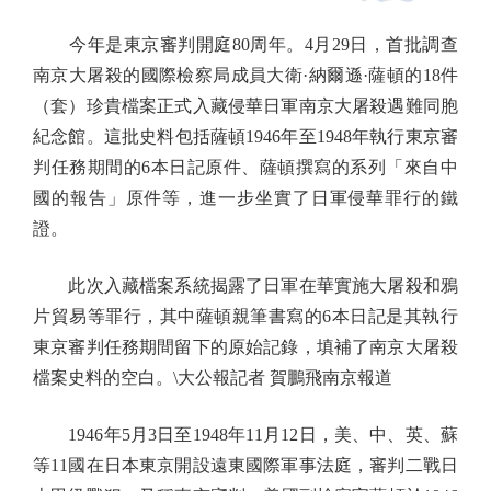
今年是東京審判開庭80周年。4月29日，首批調查
南京大屠殺的國際檢察局成員大衛·納爾遜·薩頓的18件
（套）珍貴檔案正式入藏侵華日軍南京大屠殺遇難同胞
紀念館。這批史料包括薩頓1946年至1948年執行東京審
判任務期間的6本日記原件、薩頓撰寫的系列「來自中
國的報告」原件等，進一步坐實了日軍侵華罪行的鐵
證。
此次入藏檔案系統揭露了日軍在華實施大屠殺和鴉
片貿易等罪行，其中薩頓親筆書寫的6本日記是其執行
東京審判任務期間留下的原始記錄，填補了南京大屠殺
檔案史料的空白。\大公報記者 賀鵬飛南京報道
1946年5月3日至1948年11月12日，美、中、英、蘇
等11國在日本東京開設遠東國際軍事法庭，審判二戰日