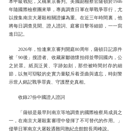
本甲級戰犯，又稱東京審判。美國副檢察官薩頓於1946
年隨國際檢察團來華，專責調查日軍在華戰爭罪行，尤
以搜集南京大屠殺相關證據為重。在近三年時間裏，他
將每日調查見聞、證人證詞、庭審目擊等細節，一一寫
進日記。
2026年，恰逢東京審判開庭80周年，薩頓日記原件
被「90後」搜證者、收藏家鄒德懷拍得並帶回國內，公
之於眾。紙頁泛黃、字跡如刻，那些被時間封存的細
節，以無可辯駁的史實力量駁斥着歪曲與遺忘，時刻警
示世人銘記戰爭罪責、守護歷史真相。
收錄27份中國證人證詞
「薩頓是最早到南京等地調查的國際檢察局成員之
一，在南京大屠殺案審理中發揮了不可替代的作用。」
侵華日軍南京大屠殺遇難同胞紀念館館長周峰說。