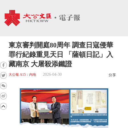
東京審判開庭80周年 調查日寇侵華
罪行紀錄重見天日 「薩頓日記」入
藏南京 大屠殺添鐵證
2026-04-30
大公報 A15：內地
分享