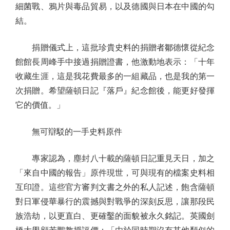
細菌戰、鴉片與毒品貿易，以及德國與日本在中國的勾
結。
捐贈儀式上，這批珍貴史料的捐贈者鄒德懷從紀念
館館長周峰手中接過捐贈證書，他激動地表示：「十年
收藏生涯，這是我花費最多的一組藏品，也是我的第一
次捐贈。希望薩頓日記『落戶』紀念館後，能更好發揮
它的價值。」
無可辯駁的一手史料原件
專家認為，塵封八十載的薩頓日記重見天日，加之
「來自中國的報告」原件現世，可與現有的檔案史料相
互印證。這些官方審判文書之外的私人記述，飽含薩頓
對日軍侵華暴行的震撼與對戰爭的深刻反思，讓那段民
族浩劫，以更直白、更確鑿的面貌被永久銘記。英國劍