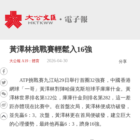
黃澤林挑戰賽輕鬆入16強
2026-04-30
大公報 A19：體育
分享
ATP挑戰賽九江站29日舉行首圈32強賽，中國香港
網球「一哥」黃澤林對陣哈薩克斯坦球手庫庫什金。黃
澤林世界排名第122位，庫庫什金則排名第282，這一差
距亦體現在比賽中。在首盤次局，黃澤林便成功破發，
並先贏6：3。次盤，黃澤林更在首局便破發，建立巨大
的心理優勢，最終他再贏6：3，躋身16強。