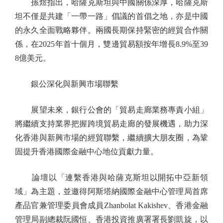
孫煜指出，哈薩克斯坦與中國關係深厚，哈薩克斯
坦不僅是共建「一帶一路」倡議的首倡之地，亦是中國
的永久全面戰略夥伴。兩國長期保持緊密的經貿合作關
係，在2025年首十個月，雙邊貿易額按年增長8.9%至39
8億美元。
銀公深化與新興市場聯繫
展望未來，銀行公會的「貿易走廊業務專責小組」
將繼續支持業界把握跨境貿易走廊的發展機遇，助力深
化香港與新興市場的經貿聯繫，繼續擴大朋友圈，為鞏
固提升香港國際金融中心地位貢獻力量。
論壇以「連繫香港與哈薩克斯坦以開拓中亞新領
域」為主題，並邀得阿斯塔納國際金融中心管理局首席
產品官兼管理委員會成員Zhanbolat Kakishev、香港金融
管理局副總裁阮國恒、香港投資推廣署署長劉凱旋，以