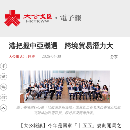
港把握中亞機遇 跨境貿易潛力大
2026-04-30
大公報 A5：經濟
分享
圖：香港銀行公會「哈薩克斯坦論壇」匯聚近二百名來自香港及哈薩
克斯坦的政府官員、銀行界及商界代表。
【大公報訊】今年是國家「十五五」規劃開局之