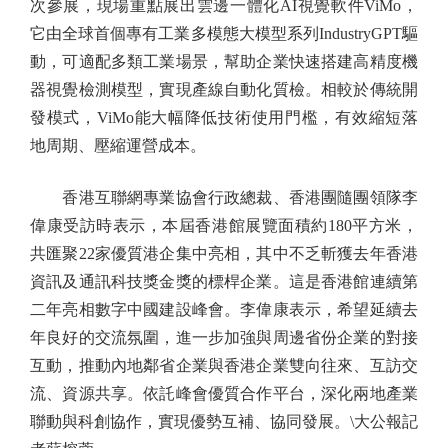
次參展，現場重點展出雲邊一體化AI視覺軟件ViMo，
它由全球首個專有工業多模態大模型系列IndustryGPT驅
動，可適配多類工業場景，幫助企業快速搭建高精度機
器視覺檢測模型，實現產線自動化質檢。相較於傳統開
發模式，ViMo能大幅降低技術使用門檻，有效縮短落
地周期、壓縮運營成本。
香港互聯網專業協會行政總裁、香港團隨團領隊李
偉康受訪時表示，本屆香港館展覽面積約180平方米，
共匯聚22家優質港企集中亮相，其中不乏斬獲去年香港
資訊及通訊科技獎金獎的標桿企業。這是香港館連續第
二年亮相數字中國建設峰會。李偉康表示，希望延續去
年良好的交流氛圍，進一步加強與周邊省份企業的對接
互動，推動內地鄰省企業與香港企業雙向往來、互訪交
流、資源共享。依託峰會優質合作平台，深化兩地產業
聯動與科創協作，實現優勢互補、協同發展。\大公報記