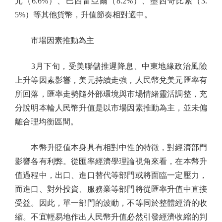
元（6.6%）、巴西雷亞爾（8.2%）、墨西哥比索（3.
5%）等其他貨幣，升值節奏相對適中。
市場因素推動為主
3月下旬，受美聯儲推遲降息、中東地緣政治風險
上升等因素影響，美元持續走強，人民幣兌美元匯率有
所回落，匯率走勢隨外部環境與市場情緒靈活調整，充
分說明本輪人民幣升值是以市場因素推動為主，並未偏
離合理均衡區間。
本幣升貶值本身具有相對中性的特徵，對經濟部門
影響各有利弊。從匯率經濟學理論視角來看，在本幣升
值過程中，出口、進口替代等部門或將面臨一定壓力，
而進口、對外投資、服務業等部門將從匯率升值中直接
受益。因此，單一部門的波動，不等同於整體經濟的收
縮。不宜輕易地作出人民幣升值必然引發經濟收縮的判