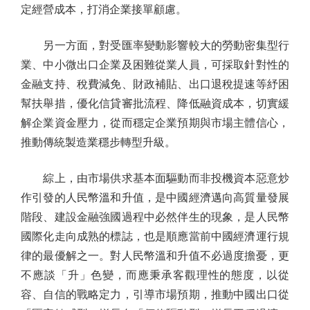
定經營成本，打消企業接單顧慮。
另一方面，對受匯率變動影響較大的勞動密集型行
業、中小微出口企業及困難從業人員，可採取針對性的
金融支持、稅費減免、財政補貼、出口退稅提速等紓困
幫扶舉措，優化信貸審批流程、降低融資成本，切實緩
解企業資金壓力，從而穩定企業預期與市場主體信心，
推動傳統製造業穩步轉型升級。
綜上，由市場供求基本面驅動而非投機資本惡意炒
作引發的人民幣溫和升值，是中國經濟邁向高質量發展
階段、建設金融強國過程中必然伴生的現象，是人民幣
國際化走向成熟的標誌，也是順應當前中國經濟運行規
律的最優解之一。對人民幣溫和升值不必過度擔憂，更
不應談「升」色變，而應秉承客觀理性的態度，以從
容、自信的戰略定力，引導市場預期，推動中國出口從