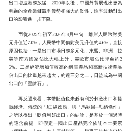
出口增速漸趨放緩。2020年以後，中國外貿展現出更為
明顯的全產業鏈競爭優勢和強大的韌性，匯率波動對出
口的影響進一步下降。
而從2025年初至2026年4月中旬，離岸人民幣對美
元升值近7.0%，人民幣中間價對美元升值約4.6%，直接
原因包括：一是出口市場日趨多元化，東盟、非洲、拉
美等南方國家佔比大幅上升，美歐市場佔比降至約2
5%。二是經濟增加值較高的機電產品和高新技術產品
佔出口的比重越來越大，約達三分之二，日益成為中國
出口的「壓艙石」。
再反過來看，本幣貶值也未必有利於刺激出口和提
振經濟。傳統的「J曲線效應」與「馬歇爾─勒納條件」
之所以得出「貶值利好出口」的結論，是基於一個過時
的隱含前提：即假定一國出口產品完全依託本土要素