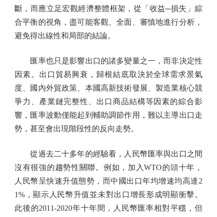
斷，而應立足宏觀經濟整體框架，從「收益─損失」綜
合平衡的視角，盡可能客觀、全面、審慎地進行分析，
避免得出線性和局部的結論。
匯率也只是影響出口的諸多變量之一，而非決定性
因素。出口貿易興衰，歸根結底取決於全球需求景氣
度、國內外貿政策、本國高新技術發展、製造業核心競
爭力、產業鏈完整性、出口商品結構等因素的綜合影
響，匯率波動僅能起到輔助調節作用，難以主導出口走
勢，甚至會出現階段性的反向走勢。
從過去二十多年的經驗看，人民幣匯率與出口之間
沒有很強的趨勢性關聯。例如，加入WTO的頭十年，
人民幣呈快速升值態勢，而中國出口年均增速均高達2
1%，顯示人民幣升值並未對出口增長形成明顯衝擊。
此後的2011-2020年十年間，人民幣匯率相對平穩，但