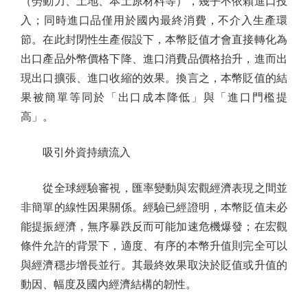
（勞動力、土地、本土原材料等），幾乎不依賴進口投
入；同時進口品僅用於國內最終消費，不介入生產環
節。在此封閉性生產假設下，本幣貶值才會直接轉化為
出口產品外幣價格下降、進口消費品價格抬升，進而出
現出口擴張、進口收縮的效果。換言之，本幣貶值的結
果被簡單等同於「出口成本降低」與「進口門檻提
高」。
吸引外資持續流入
從全球經驗審視，匯率變動與宏觀經濟表現之間並
非簡單的線性因果關係。經驗已經證明，本幣貶值未必
能提振經濟，無序暴跌反而可能加速危機爆發；在宏觀
條件允許的背景下，適度、有序的本幣升值則完全可以
與經濟穩步增長並行。其最終效果取決於貶值或升值的
動因、幅度及國內經濟結構的韌性。