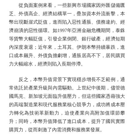
從負面案例來看，一些新興市場國家因外匯儲備匱
乏、外債高企、經濟結構單一，疊加資本外流衝擊，本
幣出現斷崖式貶值，進而陷入惡性通脹、債務違約、經
濟崩潰的惡性循環。如1997年亞洲金融危機期間，泰銖
等貨幣大幅貶值，引發企業倒閉、銀行破產，經濟短期
內深度衰退；近年來，土耳其、伊朗本幣持續暴跌，進
口成本飆升、外債負擔劇增，通脹居高不下，居民購買
力大幅縮水，經濟則陷入長期停滯。
反之，本幣升值背景下實現穩步增長不乏範例，通
常依託於產業升級與內需驅動。上世紀中後期，儘管德
國馬克、新加坡元面臨升值壓力，但這些國家憑藉強大
的高端製造業和現代服務業核心競爭力，成功將成本壓
力轉化為技術革新動力，迫使產業向高附加值環節攀
升；同時，本幣升值降低了進口成本，提升了國民實際
購買力，從而刺激了內需消費和服務業發展。