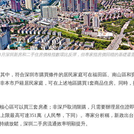
深圳新房和二手住房價格指數環比反彈，但專家指房價回穩的基礎還
中，符合深圳市購買條件的居民家庭可在福田區、南山區和寶
非本市戶籍居民家庭，可在上述地區購買1套商品住房。同時，
心區可以買三套房產；非深戶取消限購，只需要辦理居住證即
上限最高可達351萬（人民幣，下同）。專家分析稱，新政出
持續放鬆，深圳二手房流通效率明顯提升。