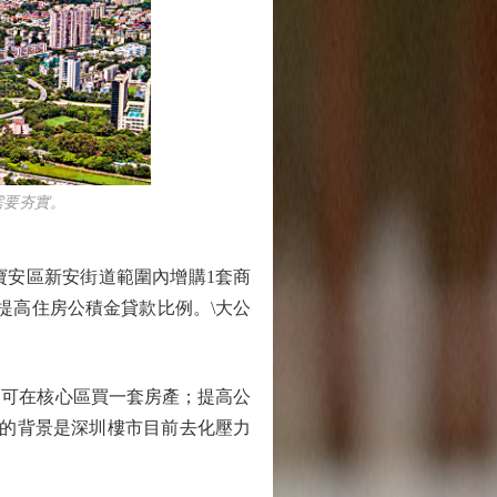
需要夯實。
安區新安街道範圍內增購1套商
提高住房公積金貸款比例。\大公
可在核心區買一套房產；提高公
台的背景是深圳樓市目前去化壓力