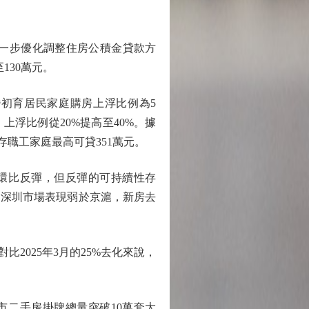
一步優化調整住房公積金貸款方
130萬元。
初育居民家庭購房上浮比例為5
上浮比例從20%提高至40%。據
存職工家庭最高可貸351萬元。
環比反彈，但反彈的可持續性存
映深圳市場表現弱於京滬，新房去
2025年3月的25%去化來說，
二手房掛牌總量突破10萬套大