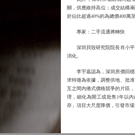
關，供應維持高位；成交結構兩級
於佔比超過40%的為總價400萬
專家：二手流通將轉快
深圳貝殼研究院院長肖小平相
消化。
李宇嘉認為，深圳房價回穩的
求特徵為依據，調整供地、批准
互之間內捲式價格競爭的片區，
理，細化為開工或批售1年以內
存」項目大尺度降價，引發市場