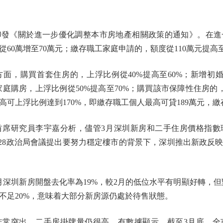
《關於進一步優化調整本市房地產相關政策的通知》。在進
60萬增至70萬元；繳存職工家庭申請的，額度從110萬元提高至
，購買首套住房的，上浮比例從40%提高至60%；新增初婚
庭購房，上浮比例從50%提高至70%；購買該市保障性住房的，
可上浮比例達到170%，即繳存職工個人最高可貸189萬元，繳
研究員李宇嘉分析，儘管3月深圳新房和二手住房價格指數
·28政治局會議提出要努力穩定樓市的背景下，深圳推出新政反
新房開盤去化率為19%，較2月的低位水平有明顯好轉，但對比
不足20%，意味着大部分新房源仍處於待售狀態。
突出，二手房掛牌量仍很高。有數據顯示，截至3月底，全市