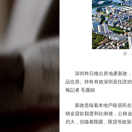
圖：3月
深圳昨日推出房地產新政，其
品住房。持有有效深圳居住證的
報記者 毛麗娟
新政意味着本地戶籍居民在核
積金貸款額度和比例後，公積金
仍大，但隨着限購、限貸等政策