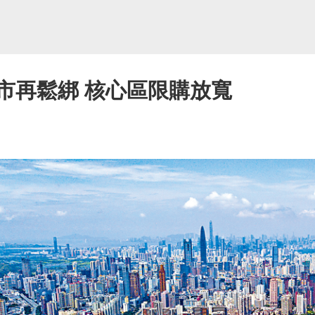
市再鬆綁 核心區限購放寬