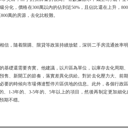
分化，價格在300萬以內的佔到近50%，且佔比還在上升，8
至800萬的房源，去化比較難。
信，隨着限購、限貸等政策持續放鬆，深圳二手房流通效率明
基礎還需要夯實。他建議，以片區為單位，以庫存去化周期、
預售、新開工的節奏，落實差異化供給。對於去化壓力大、前
必要的時候向市場傳達暫停片區供地的信息。此外，各個行政
的、1-3年的、3-5年的、5年以上的項目，然後再制定更加細
預期不穩。