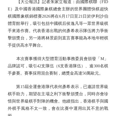
【大公報訊】記者朱家立報道：由國際棋聯（FID
E）及中國香港國際象棋總會主辦的世界團體快棋超快
棋國際象棋錦標賽2026將在6月17日至21日於伊利沙伯
體育館舉行，吸引包括中國棋后侯逸凡等一眾世界級棋
手來港作賽。代表香港出戰的何彥希表示隊伍將力爭衝
擊頒獎台，另一港將林景蔚則直言賽事能為本地年輕棋
手提供高水平舞台。
本次賽事獲得大型體育活動事務委員會頒發「M」
品牌認可，吸引42支隊伍（6支香港隊伍）、逾300名棋
手參賽。賽事採用混合賽制，總獎金高達50萬歐元。
第15屆全運會港隊代表何彥希表示，已邀請世界級
棋手助力，期望在主場之利下衝擊頒獎台，同時亦會珍
惜與世界級棋手對陣的機會。他續指出，香港棋手與國
外棋手風格不太一致，會在比賽中運用出其不意的戰
術。