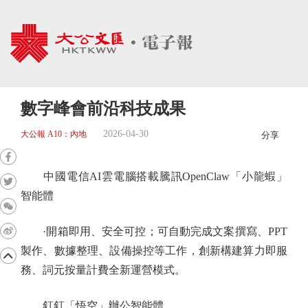
數字峰會前沿科技成果
2026-04-30
大公報 A10：內地
分享
中國電信AI雲電腦搭載騰訊OpenClaw「小龍蝦」
智能體
·開箱即用、安全可控；可自動完成文案撰寫、PPT
製作、數據整理、設備操控等工作，創新構建算力即服
務、詞元按量計費全新運營模式。
釘釘「悟空」辦公智能體