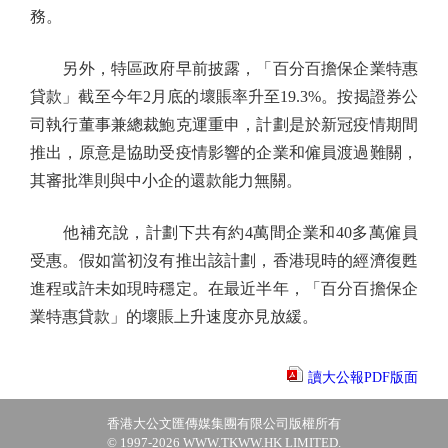
務。
另外，特區政府早前披露，「百分百擔保企業特惠
貸款」截至今年2月底的壞賬率升至19.3%。按揭證券公
司執行董事兼總裁鮑克運重申，計劃是於新冠疫情期間
推出，原意是協助受疫情影響的企業和僱員渡過難關，
其審批準則與中小企的還款能力無關。
他補充說，計劃下共有約4萬間企業和40多萬僱員
受惠。假如當初沒有推出該計劃，香港現時的經濟復甦
進程或許未如現時穩定。在最近半年，「百分百擔保企
業特惠貸款」的壞賬上升速度亦見放緩。
讀大公報PDF版面
香港大公文匯傳媒集團有限公司版權所有
© 1997-2026 WWW.TKWW.HK LIMITED.