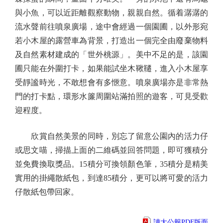
與小魚，可以近距離觀察動物，親親自然。循着潺潺的
流水聲前往噴泉廣場，途中會經過一個園圃，以外形宛
若小木屋的露營車為背景，打造出一個完全由廢棄物料
及自然素材建成的「世外桃源」。美中不足的是，該園
圃只能在外圍打卡，如果能試坐木鞦韆，進入小木屋享
受靜謐時光，不敢想會有多愜意。噴泉廣場亦是非常熱
門的打卡點，環形水簾周圍站滿拍照的遊客，可見受歡
迎程度。
欣賞自然美景的同時，別忘了留意公園內的活力仔
或思文喵，掃描上面的二維碼並回答問題，即可獲積分
並免費換取獎品。15積分可換領顏色筆，35積分是精美
實用的掛繩散紙包，到達85積分，更可以將可愛的活力
仔散紙包帶回家。
讀大公報PDF版面