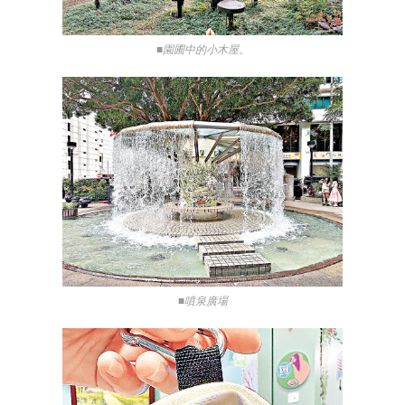
■園圃中的小木屋。
■噴泉廣場