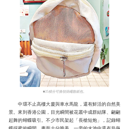
■35積分可換領掛繩散紙包。
中環不止高樓大廈與車水馬龍，還有鮮活的自然美
景。來到香港公園，目光瞬間被花叢中成群結隊、翩翩
起舞的蝴蝶吸引。不少市民架起「長槍短炮」，記錄蝴
蝶採蜜的瞬間，畫面十分唯美。一旁的水池中還有烏龜