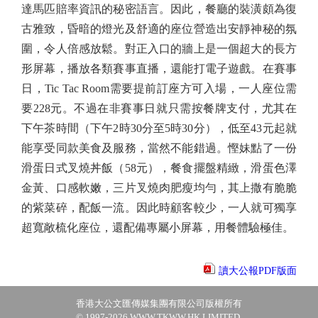
達馬匹賠率資訊的秘密語言。因此，餐廳的裝潢頗為復
古雅致，昏暗的燈光及舒適的座位營造出安靜神秘的氛
圍，令人倍感放鬆。對正入口的牆上是一個超大的長方
形屏幕，播放各類賽事直播，還能打電子遊戲。在賽事
日，Tic Tac Room需要提前訂座方可入場，一人座位需
要228元。不過在非賽事日就只需按餐牌支付，尤其在
下午茶時間（下午2時30分至5時30分），低至43元起就
能享受同款美食及服務，當然不能錯過。慳妹點了一份
滑蛋日式叉燒丼飯（58元），餐食擺盤精緻，滑蛋色澤
金黃、口感軟嫩，三片叉燒肉肥瘦均勻，其上撒有脆脆
的紫菜碎，配飯一流。因此時顧客較少，一人就可獨享
超寬敞梳化座位，還配備專屬小屏幕，用餐體驗極佳。
讀大公報PDF版面
香港大公文匯傳媒集團有限公司版權所有
© 1997-2026 WWW.TKWW.HK LIMITED.