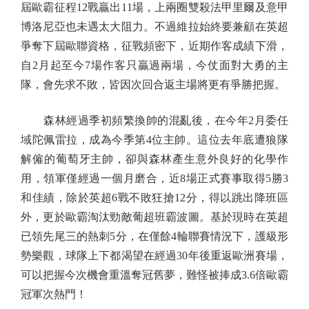
屆歐霸征程12戰贏出11場，上兩圈雙殺法甲里爾及意甲
博洛尼亞也未遇太大阻力。不過維拉始終要兼顧在英超
爭奪下屆歐聯資格，征戰頻密下，近期作客成績下滑，
自2月起至今7場作客只贏過兩場，今仗面對大勇的主
隊，會先求不敗，皆因次回合返主場將更有爭勝把握。
森林經過季初頻繁換帥的混亂後，在今年2月委任
域陀佩雷拉，成為今季第4位主帥。這位去年底遭狼隊
解僱的葡萄牙主帥，卻與森林產生意外良好的化學作
用，領軍僅經過一個月磨合，近8場正式賽事取得5勝3
和佳績，除於英超6戰不敗狂搶12分，得以跳出降班區
外，更於歐霸淘汰勁敵葡超班霸波圖。基於現時在英超
已領先尾三的熱刺5分，在僅餘4輪聯賽情況下，護級形
勢樂觀，球隊上下都渴望在經過30年後重返歐洲賽場，
可以把握今次機會重溫奪冠舊夢，難怪被捧成3.6倍歐霸
冠軍次熱門！