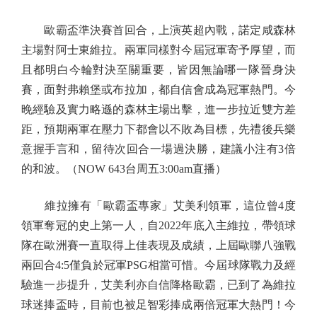
歐霸盃準決賽首回合，上演英超內戰，諾定咸森林
主場對阿士東維拉。兩軍同樣對今屆冠軍寄予厚望，而
且都明白今輪對決至關重要，皆因無論哪一隊晉身決
賽，面對弗賴堡或布拉加，都自信會成為冠軍熱門。今
晚經驗及實力略遜的森林主場出擊，進一步拉近雙方差
距，預期兩軍在壓力下都會以不敗為目標，先禮後兵樂
意握手言和，留待次回合一場過決勝，建議小注有3倍
的和波。（NOW 643台周五3:00am直播）
維拉擁有「歐霸盃專家」艾美利領軍，這位曾4度
領軍奪冠的史上第一人，自2022年底入主維拉，帶領球
隊在歐洲賽一直取得上佳表現及成績，上屆歐聯八強戰
兩回合4:5僅負於冠軍PSG相當可惜。今屆球隊戰力及經
驗進一步提升，艾美利亦自信降格歐霸，已到了為維拉
球迷捧盃時，目前也被足智彩捧成兩倍冠軍大熱門！今